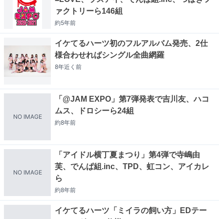
ァクトリーら146組
約5年
前
イケてるハーツ初のフルアルバム発売、2仕
様合わせればシングル全曲網羅
8年近く
前
「@JAM EXPO」第7弾発表で吉川友、ハコ
ムス、ドロシーら24組
NO IMAGE
約8年
前
「アイドル横丁夏まつり」第4弾で寺嶋由
芙、でんぱ組.inc、TPD、虹コン、アイカレ
NO IMAGE
ら
約8年
前
イケてるハーツ「ミイラの飼い方」EDテー