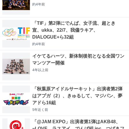
約4年
前
「TIF」第2弾にでんぱ、女子流、超とき
宣、ukka、22/7、我儘ラキア、
DIALOGUE+ら32組
約4年
前
イケてるハーツ、新体制後初となる全国ワン
マンツアー開催
4年以上
前
「秋葉原アイドルサーキット」出演者第2弾
はアプガ（2）、きゅるして、マジパン、夢
アドら16組
5年近く
前
「@JAM EXPO」出演者第1弾はAKB48、
=LOVE、ラスアイ、でんぱ組.inc、つばきフ