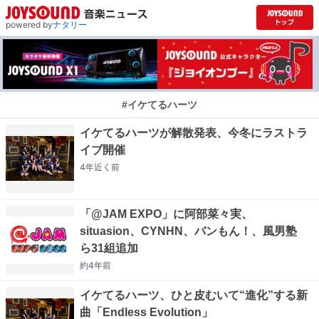
powered by
ナタリー
#イケてるハーツ
イケてるハーツが解散発表、今冬にラストラ
イブ開催
4年近く
前
「@JAM EXPO」に阿部菜々実、
situasion、CYNHN、バンもん！、風男塾
ら31組追加
約4年
前
イケてるハーツ、ひと皮むいて“進化”する新
曲「Endless Evolution」