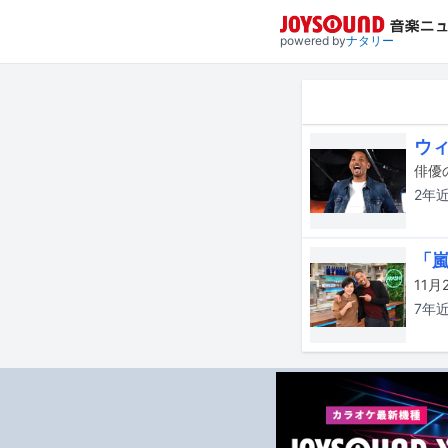
powered by
ナタリー
ウ
俳優
2年
「
11
7年