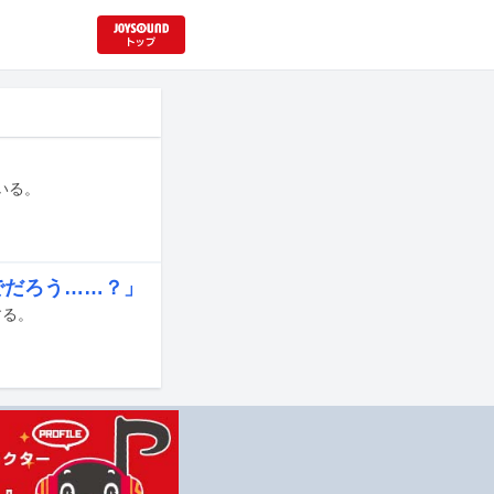
いる。
でだろう……？」
する。