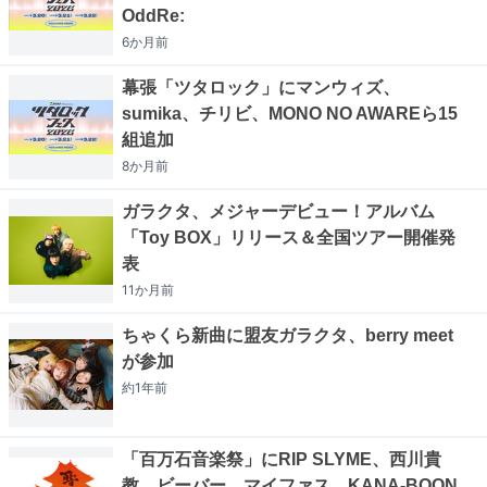
OddRe:
6か月
前
幕張「ツタロック」にマンウィズ、
sumika、チリビ、MONO NO AWAREら15
組追加
8か月
前
ガラクタ、メジャーデビュー！アルバム
「Toy BOX」リリース＆全国ツアー開催発
表
11か月
前
ちゃくら新曲に盟友ガラクタ、berry meet
が参加
約1年
前
「百万石音楽祭」にRIP SLYME、西川貴
教、ビーバー、マイファス、KANA-BOON