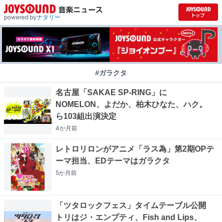
powered by
ナタリー
#ガラクタ
名古屋「SAKAE SP-RING」に
NOMELON、よだか、柏木ひなた、ハク。
ら103組出演決定
4か月
前
レトロリロンがアニメ「ラス為」第2期OPテ
ーマ担当、EDテーマはガラクタ
5か月
前
「ツタロックフェス」タイムテーブル公開
トリはジ・エンプティ、Fish and Lips、