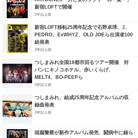
新宿LOFTで開催
2年以上
前
新宿LOFT移転25周年記念で石野卓球、J、
PEDRO、ExWHYZ、OLD JOEら出演者100
組発表
2年以上
前
つしまみれ全国18都市回るツアー開催 対
バンにキノコホテル、赤いくらげ、
MELT4、BO-PEEPら
2年以上
前
つしまみれ、結成25周年記念アルバムの収
録曲発表
2年以上
前
頭脳警察が新作アルバム発売、闘病中に録ら