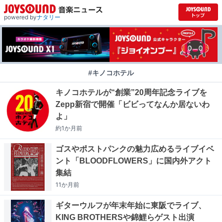
powered by
ナタリー
#キノコホテル
キノコホテルが“創業”20周年記念ライブを
Zepp新宿で開催「ビビってなんか居ないわ
よ」
約1か月
前
ゴスやポストパンクの魅力広めるライブイベ
ント「BLOODFLOWERS」に国内外アクト
集結
11か月
前
ギターウルフが年末年始に東阪でライブ、
KING BROTHERSや錦鯉らゲスト出演