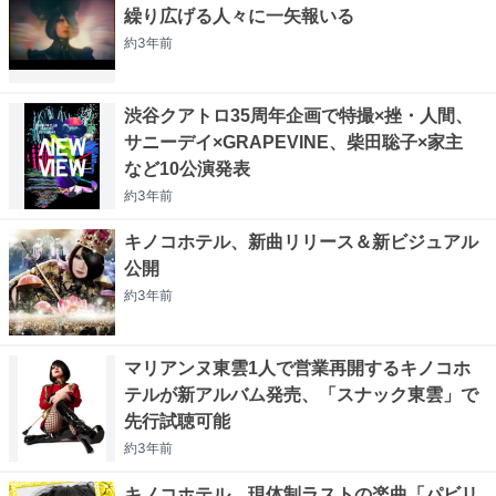
繰り広げる人々に一矢報いる
約3年
前
渋谷クアトロ35周年企画で特撮×挫・人間、
サニーデイ×GRAPEVINE、柴田聡子×家主
など10公演発表
約3年
前
キノコホテル、新曲リリース＆新ビジュアル
公開
約3年
前
マリアンヌ東雲1人で営業再開するキノコホ
テルが新アルバム発売、「スナック東雲」で
先行試聴可能
約3年
前
キノコホテル、現体制ラストの楽曲「パビリ