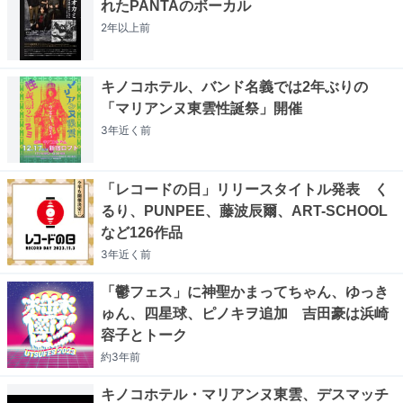
れたPANTAのボーカル
2年以上
前
キノコホテル、バンド名義では2年ぶりの
「マリアンヌ東雲性誕祭」開催
3年近く
前
「レコードの日」リリースタイトル発表 く
るり、PUNPEE、藤波辰爾、ART-SCHOOL
など126作品
3年近く
前
「鬱フェス」に神聖かまってちゃん、ゆっき
ゅん、四星球、ピノキヲ追加 吉田豪は浜崎
容子とトーク
約3年
前
キノコホテル・マリアンヌ東雲、デスマッチ