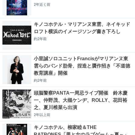
2年近く
前
キノコホテル・マリアンヌ東雲、ネイキッド
ロフト横浜のイメージソング書き下ろし
約2年
前
小里誠ソロユニットFrancisがマリアンヌ東
雲らのバンド肋骨、捏造と贋作招き「不道徳
教育講座」開催
約2年
前
頭脳警察PANTA一周忌ライブ開催 鈴木慶
一、仲野茂、大槻ケンヂ、ROLLY、花田裕
之、夏川椎菜ら出演
2年以上
前
キノコホテル、柳家睦＆THE
RATBONES「男と女のラブゲーム～夏～」