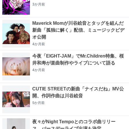
3か月
前
Maverick Momが川谷絵音とタッグを組んだ
新曲「孤独に解く」配信、ミュージックビデ
オ公開
4か月
前
今夜「EIGHT-JAM」でMr.Children特集、桜
井和寿が楽曲制作やライブについて語る
4か月
前
CUTIE STREETの新曲「ナイスだね」MV公
開、作詞作曲は川谷絵音
5か月
前
夜々がNight Tempoとのコラボ曲リリー
ス、バースデーライブ出演も決定