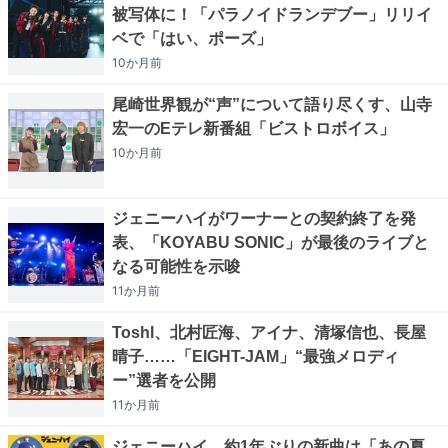
被写体に！「パラノイドランデブー」リリイ
ベで「はい、ポーズ」
10か月
前
尾崎世界観が“声”について語り尽くす、山寺
宏一のEテレ新番組「ビストロボイス」
10か月
前
ジェニーハイがワーナーとの契約終了を発
表、「KOYABU SONIC」が最後のライブと
なる可能性を示唆
11か月
前
Toshl、北村匠海、アイナ、清塚信也、長屋
晴子……「EIGHT-JAM」“最強メロディ
ー”選者を公開
11か月
前
ジェニーハイ、約1年ぶりの新曲は「あの夏