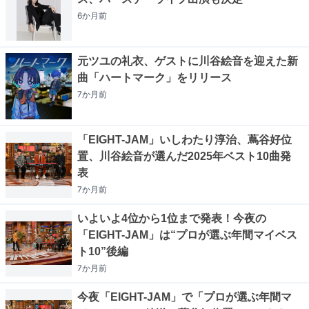
6か月
前
元ツユの礼衣、ゲストに川谷絵音を迎えた新
曲「ハートマーク」をリリース
7か月
前
「EIGHT-JAM」いしわたり淳治、蔦谷好位
置、川谷絵音が選んだ2025年ベスト10曲発
表
7か月
前
いよいよ4位から1位まで発表！今夜の
「EIGHT-JAM」は“プロが選ぶ年間マイベス
ト10”後編
7か月
前
今夜「EIGHT-JAM」で「プロが選ぶ年間マ