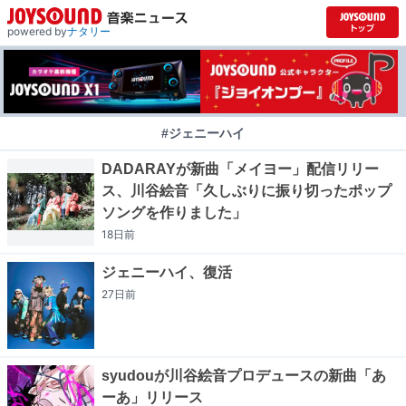
powered by
ナタリー
#ジェニーハイ
DADARAYが新曲「メイヨー」配信リリー
ス、川谷絵音「久しぶりに振り切ったポップ
ソングを作りました」
18日
前
ジェニーハイ、復活
27日
前
syudouが川谷絵音プロデュースの新曲「あ
ーあ」リリース