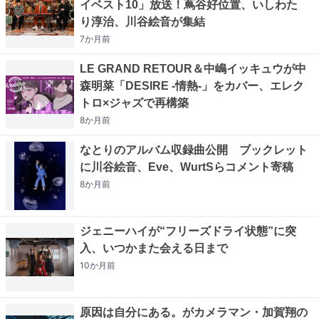
イベスト10」放送！蔦谷好位置、いしわた
り淳治、川谷絵音が集結
7か月
前
LE GRAND RETOUR＆中嶋イッキュウが中
森明菜「DESIRE -情熱-」をカバー、エレク
トロ×ジャズで再構築
8か月
前
なとりのアルバム収録曲公開 ブックレット
に川谷絵音、Eve、WurtSらコメント寄稿
8か月
前
ジェニーハイが“フリーズドライ状態”に突
入、いつかまた会える日まで
10か月
前
原因は自分にある。がカメラマン・加賀翔の