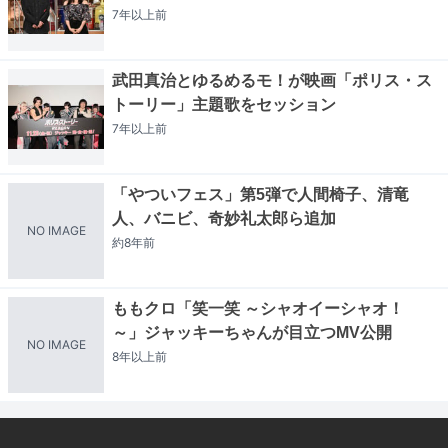
7年以上
前
武田真治とゆるめるモ！が映画「ポリス・ス
トーリー」主題歌をセッション
7年以上
前
「やついフェス」第5弾で人間椅子、清竜
人、バニビ、奇妙礼太郎ら追加
NO IMAGE
約8年
前
ももクロ「笑一笑 ～シャオイーシャオ！
～」ジャッキーちゃんが目立つMV公開
NO IMAGE
8年以上
前