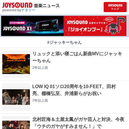
powered by
ナタリー
#ジャッキーちゃん
リュックと添い寝ごはん新曲MVにジャッキ
ーちゃん
2年以上
前
LOW IQ 01ソロ20周年を10-FEET、田村
亮、棚橋弘至、井浦新らがお祝い
7年以上
前
北村匠海＆土屋太鳳がガヤ芸人と対決、今夜
「ウチのガヤがすみません！」で