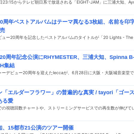
20周年ベストアルバムはテーマ異なる3枚組、名前を印
販売
aの20周年記念公演にRHYMESTER、三浦大知、Spinna B-
CH集結
「エルダーフラワー」の普遍的な真実 / tayori「ゴ
ある愛
知、15都市21公演のツアー開催