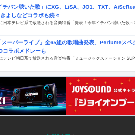
チバン聴いた歌」にXG、LiSA、JO1、TXT、AiScR
川きよしなどコラボも続々
「スーパーライブ」全65組の歌唱曲発表、Perfumeス
TOコラボメドレーも