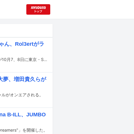
ん、Rol3ertがラ
EXエンタテインメントとJ-WAVEによるライブイベント「J-WAVE PIANOMEN」が10月7、8日に東京・SGC HALL ARIAKEで開催される。
塚大夢、増田貴久らが
シャルがオンエアされる。
a B-ILL、JUMBO
"Dreamers"」を開催した。