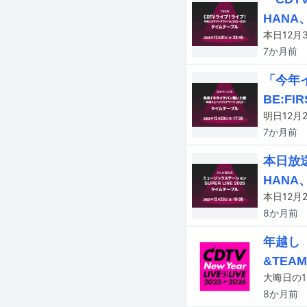
HANA
7か月
前
「今年イ
BE:F
7か月
前
本日放送
HANA、
8か月
前
年越し「
&TEA
8か月
前