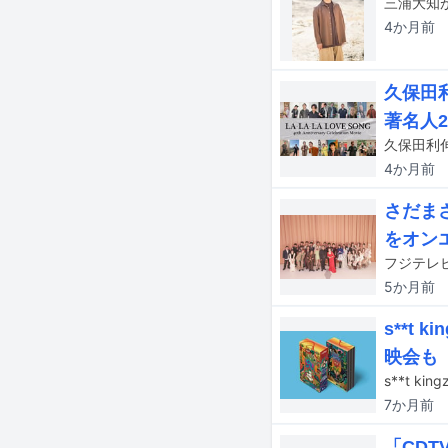
三浦大知が9
4か月
前
久保田利
著名人
4か月
前
さだまさ
をオン
5か月
前
s**t
映会も
s**t ki
7か月
前
「CD