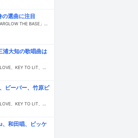
渾身の選曲に注目
本日7月2日22:00よりTBSラジオで放送されるSTARGLOWのレギュラー番組「STARGLOW THE BASE」に三浦大知がゲスト出演する。
ー、三浦大知の歌唱曲は
6月26日21:00よりテレビ朝日系で放送される「ミュージックステーション」に＝LOVE、KEY TO LIT、桑田佳祐、SUPER BEAVER、竹原ピストル、三浦大知、モナキが出演。一部未定だった歌唱曲が発表された。
祐、ビーバー、竹原ピ
6月26日21:00よりテレビ朝日系で放送される「ミュージックステーション」に＝LOVE、KEY TO LIT、桑田佳祐、SUPER BEAVER、竹原ピストル、三浦大知、モナキが出演する。
azu、和田唱、ビッケ