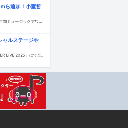
eamら追加！小室哲
12月29日に日本テレビ系で放送される音楽特番「発表！今年イチバン聴いた歌～年間ミュージックアワード 2025～」の出演アーティスト第2弾が発表された。
ペシャルステージや
12月26日にテレビ朝日系で放送される音楽特番「ミュージックステーション SUPER LIVE 2025」にて全65組の出演アーティストが披露する楽曲タイトル、および番組内の新たなコラボ企画が発表された。