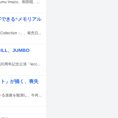
本日6月7日23:15からテレビ朝日系で放送される「EIGHT-JAM」に三浦大知、Ayumu Imazu、和田唱、ビッケブランカが出演する。
字できる“メモリアル
絢香のデビュー20周年を記念したベストアルバムのタイトルが「20 Lights - The Collection -」、発売日が9月9日に決定した。
ILL、JUMBO
今年メジャーデビュー20周年を迎えたleccaが、6月28日に大阪・大阪城音楽堂で20周年記念公演「lecca 20th Anniversary Live "Dreamers"」を開催。本公演に出演するスペシャルゲストが発表された。
ースト」が描く、喪失
YouTubeでの視聴回数チャートや、ストリーミングサービスでの再生数が伸びている楽曲を観測し、今何が注目されているのかを解説する週イチ連載「再生数急上昇ソング定点観測」。今週はYouTubeで3月27日から4月2日にかけて集計されたミュージックビデオランキングの中から要注目トピックをピックアップします。