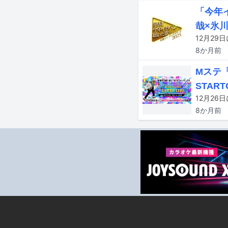
「今年イ
哉×氷
8か月
前
Mステ
STAR
8か月
前