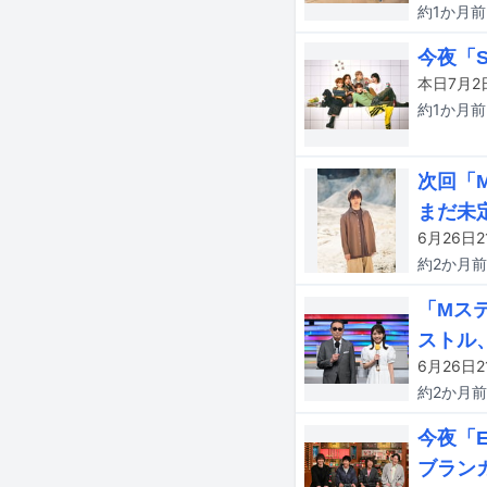
約1か月
前
今夜「S
約1か月
前
次回「M
まだ未
約2か月
前
「Mステ
ストル
約2か月
前
今夜「E
ブラン