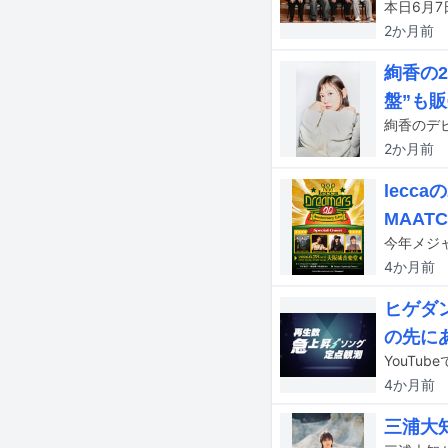
2か月
前
絢香の
盤”も
2か月
前
lecc
MAAT
4か月
前
ヒゲダン
の先に
4か月
前
三浦大