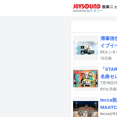
powered by
ナタリー
清塚信也
イブイ
15日
前
「ST
名曲セ
7月16日
約1か月
前
lecca
MAA
leccaが