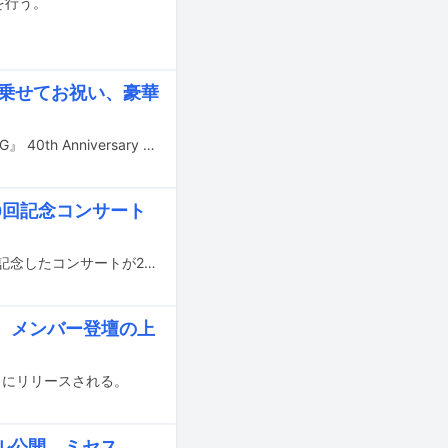
」を行う。
」に乗せてお祝い、豪華
久保田利伸のデビュー40周年を記念して、特別映像「『LA・LA・LA LOVE SONG』 40th Anniversary Celebration Movie」がYouTubeにて公開された。
100回記念コンサート
フジテレビ系音楽番組「SHIONOGI MUSIC FAIR」が放送3100回を迎えたことを記念したコンサートが2月に開催された。このコンサートの模様が、3月7日放送回より4週連続で紹介される。
ス発売、メンバー登壇の上
、3月29日にリリースされる。
ル公開、ミセス、