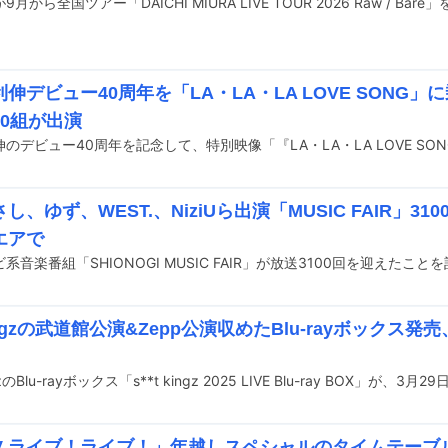
月から全国ツアー「DAICHI MIURA LIVE TOUR 2026 Raw / Bare
伸デビュー40周年を「LA・LA・LA LOVE SONG
20組が出演
し、ゆず、WEST.、NiziUら出演「MUSIC FAIR」3
エアで
 kingzの武道館公演&Zepp公演収めたBlu-rayボック
ngzのBlu-rayボックス「s**t kingz 2025 LIVE Blu-ray BOX」が
TV ライブ！ライブ！」年越しスペシャルのタイムテーブ