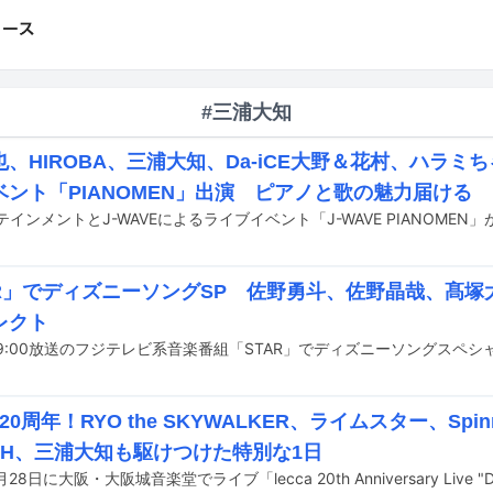
#三浦大知
、HIROBA、三浦大知、Da-iCE大野＆花村、ハラミちゃ
ベント「PIANOMEN」出演 ピアノと歌の魅力届ける
AR」でディズニーソングSP 佐野勇斗、佐野晶哉、髙
レクト
19:00放送のフジテレビ系音楽番組「STAR」でディズニーソングスペ
祝20周年！RYO the SKYWALKER、ライムスター、Spinn
TCH、三浦大知も駆けつけた特別な1日
6月28日に大阪・大阪城音楽堂でライブ「lecca 20th Anniversary Live 