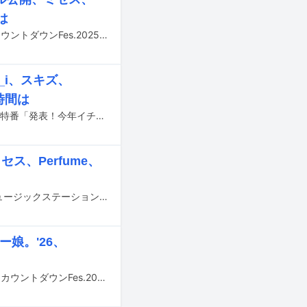
は
本日12月31日23:45からTBS系で生放送される「CDTVライブ！ライブ！年越しカウントダウンFes.2025→2026」の出演アーティスト全76組の歌唱曲とタイムテーブルが発表された。
_i、スキズ、
時間は
明日12月29日17:30より約5時間半にわたって生放送される、日本テレビ系の音楽特番「発表！今年イチバン聴いた歌～年間ミュージックアワード2025～」のタイムテーブルが発表された。
セス、Perfume、
本日12月26日16:30から6時間40分にわたってテレビ朝日系で生放送される「ミュージックステーション SUPER LIVE 2025」のタイムテーブルが発表された。
ー娘。'26、
大晦日の12月31日23:45から生放送されるTBS系「CDTVライブ！ライブ！年越しカウントダウンFes.2025→2026」の出演アーティストが一斉発表された。