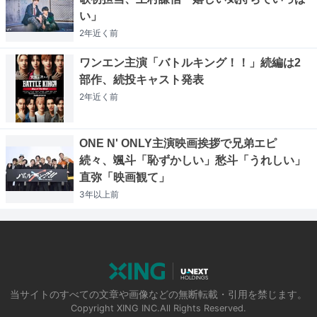
い」
2年近く
前
ワンエン主演「バトルキング！！」続編は2
部作、続投キャスト発表
2年近く
前
ONE N' ONLY主演映画挨拶で兄弟エピ
続々、颯斗「恥ずかしい」愁斗「うれしい」
直弥「映画観て」
3年以上
前
当サイトのすべての文章や画像などの無断転載・引用を禁じます。
Copyright XING INC.All Rights Reserved.