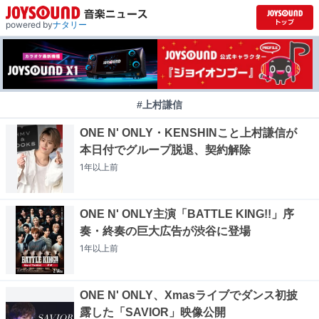
powered by
ナタリー
#上村謙信
ONE N' ONLY・KENSHINこと上村謙信が
本日付でグループ脱退、契約解除
1年以上
前
ONE N' ONLY主演「BATTLE KING!!」序
奏・終奏の巨大広告が渋谷に登場
1年以上
前
ONE N' ONLY、Xmasライブでダンス初披
露した「SAVIOR」映像公開