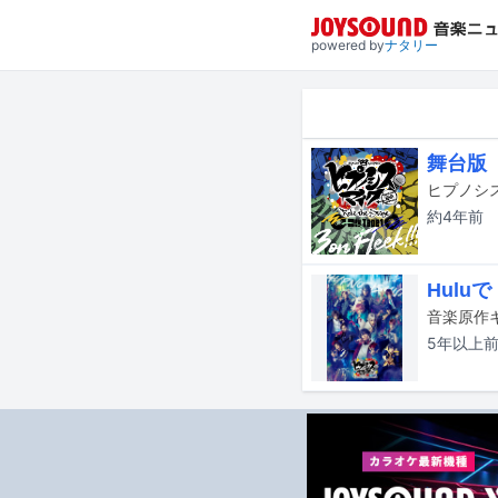
powered by
ナタリー
舞台版「
約4年
前
Hul
5年以上