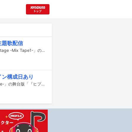
主題歌配信
ヒプノシスマイクの舞台「『ヒプノシスマイク -Division Rap Battle-』Rule the Stage -Mix Tape1-」の公演主題歌「3 on Fleek!!!」が、明日7月14日に配信リリースされる。
イン構成日あり
音楽原作キャラクターラッププロジェクト「ヒプノシスマイク-Division Rap Battle-」の舞台版「『ヒプノシスマイク-Division Rap Battle-』Rule the Stage -track.4-」全日程の模様がHuluにて生配信される。