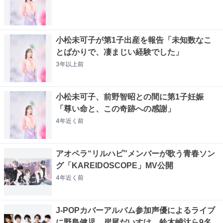
小松未可子が第1子出産を報告「未知数なこ
とばかりで、凄まじい経験でした」
3年以上
前
小松未可子、前野智昭との間に第1子妊娠
「尊い命と、この奇跡への感謝」
4年近く
前
アオペラ“リルハピ”メンバーが歌う青春ソン
グ「KAREIDOSCOPE」MV公開
4年近く
前
J-POPカバーアルバム参加声優によるライブ
に野島健児、岸尾だいすけ、鈴木崚汰ら9名