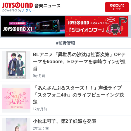
powered by
ナタリー
#前野智昭
BLアニメ「異世界の沙汰は社畜次第」OPテ
ーマをkobore、EDテーマを森崎ウィンが担
当
9か月
前
「あんさんぶるスターズ！！」声優ライブ
「スタフォニ4th」のライブビューイング決
定
12か月
前
小松未可子、第2子妊娠を発表
2年近く
前