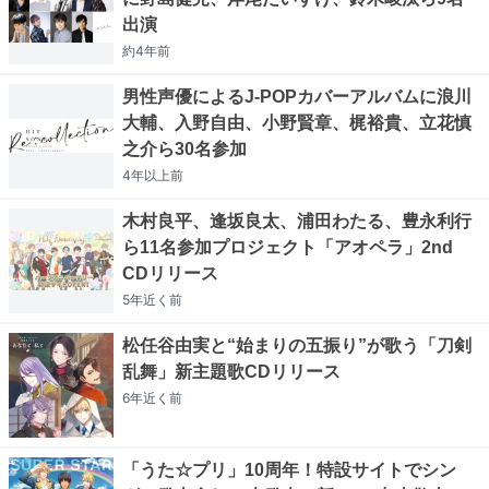
出演
約4年
前
男性声優によるJ-POPカバーアルバムに浪川
大輔、入野自由、小野賢章、梶裕貴、立花慎
之介ら30名参加
4年以上
前
木村良平、逢坂良太、浦田わたる、豊永利行
ら11名参加プロジェクト「アオペラ」2nd
CDリリース
5年近く
前
松任谷由実と“始まりの五振り”が歌う「刀剣
乱舞」新主題歌CDリリース
6年近く
前
「うた☆プリ」10周年！特設サイトでシン