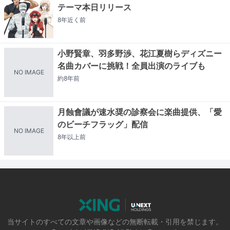
テーマ本日リリース
8年近く
前
小野賢章、羽多野渉、花江夏樹らディズニー
名曲カバーに挑戦！全員出演のライブも
NO IMAGE
約8年
前
月蝕會議が速水奨の診察会に楽曲提供、「愛
のビーチフラッグ」配信
NO IMAGE
8年以上
前
当サイトのすべての文章や画像などの無断転載・引用を禁じます。