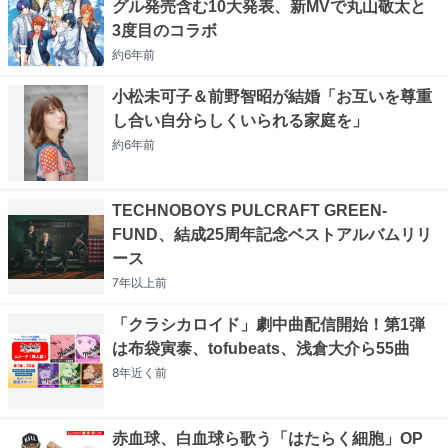
グル発売含む10大発表、新MVで丸山敬太と
3度目のコラボ
約6年
前
小松未可子＆前野智昭が結婚「お互いを尊重
し合い自分らしくいられる家庭を」
約6年
前
TECHNOBOYS PULCRAFT GREEN-
FUND、結成25周年記念ベストアルバムリリ
ース
7年以上
前
「クラシカロイド」劇中曲配信開始！第1弾
は布袋寅泰、tofubeats、浅倉大介ら55曲
8年近く
前
赤血球、白血球ら歌う「はたらく細胞」OP