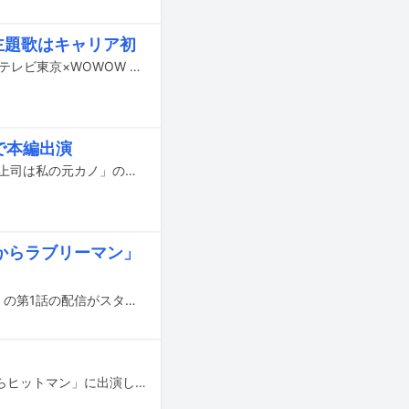
主題歌はキャリア初
ACIDMANが4月26日からテレ東ほかで放送の「テレビ東京開局60周年ドラマ8『テレビ東京×WOWOW 共同製作連続ドラマ ダブルチート 偽りの警官 Season1』」の主題歌を担当することが発表された。
で本編出演
1月8日深夜にテレビ東京ほかで放送されるドラマ「チェイサーゲームW パワハラ上司は私の元カノ」の主題歌にimaseの新曲「ミッドナイトガール」が使われる。
日からラブリーマン」
Snow Manの深澤辰哉が初めて単独主演を務めるドラマ「今日からラブリーマン」の第1話の配信がスタートした。
Snow Manの深澤辰哉が10月27日にテレビ朝日系でスタートするドラマ「今日からヒットマン」に出演し、相葉雅紀と初共演する。