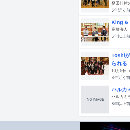
5年近く
King
5年以上
Tos
られる
8年近く
ハルカ
ハルカミ
NO IMAGE
8年以上