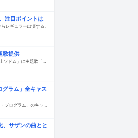
、注目ポイントは
からレギュラー出演する。
題歌提供
BLUE ENCOUNTが、4月28日20:00にテレビ東京系でスタートするドラマ「弁護士ソドム」に主題歌「有罪布告」を書き下ろした。
ログラム」全キャス
3月1日（火）よりAmazon Prime Videoで配信されるJO1の主演ドラマ「ショート・プログラム」のキャストが追加発表された。
化、サザンの曲とと