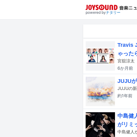
powered by
ナタリー
Trav
ゃった
6か月
前
JUJ
約1年
前
中島健人
がリミ