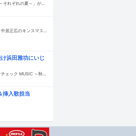
桑田佳祐の監督映画「稲村ジェーン」をラジオドラマ化した「稲村ジェーン2021～それぞれの夏～」が、ニッポン放送にて8月23日（月）から26日（木）まで4夜連続でオンエア。TOKYO FMをはじめとするJFN系列37局でも8月29日（日）に一挙放送される。
高橋海人（King & Prince）が本日4月23日（金）20:00よりTBS系で放送される「中居正広のキンスマスペシャル」に出演する。
続け浜田雅功にいじ
10月9日（火）にABCテレビおよびテレビ朝日系で放送される特番「芸能人格付けチェック MUSIC ～秋の3時間スペシャル～」に、Toshl（X JAPAN）、鬼龍院翔（ゴールデンボンバー）らが出演する。
＆挿入歌担当