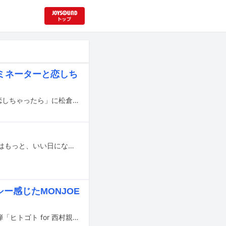
ターミネーターと恋しち
宮舘涼太（Snow Man）が連続ドラマ初主演を務めるドラマ「ターミネーターと恋しちゃったら」に松倉海斗（Travis Japan）が出演することが発表された。
JUJUの新曲「小さな歌」が福原遥が主演を務めるフジテレビ系月9ドラマ「明日はもっと、いい日になる」の主題歌に決定した。
ー感じたMONJOE
中島健人が作詞や歌唱で参加している音楽プロジェクト・HITOGOTOの楽曲第5弾「ヒトゴト for 西村親子」が明日9月7日に配信リリースされる。