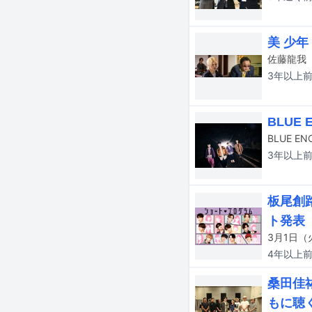
美 少
佐藤龍我
3年以上
BLUE
3年以上
板尾創
ト発表
4年以上
桑田佳
もに聴