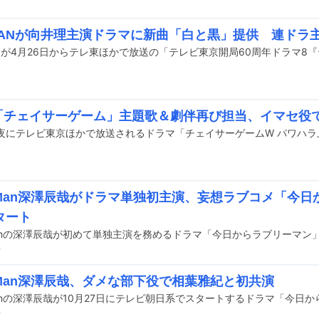
DMANが向井理主演ドラマに新曲「白と黒」提供 連ドラ
se「チェイサーゲーム」主題歌＆劇伴再び担当、イマセ役
w Man深澤辰哉がドラマ単独初主演、妄想ラブコメ「今
タート
前
w Man深澤辰哉、ダメな部下役で相葉雅紀と初共演
前