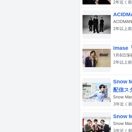
2年近く
前
ACI
2年以上
前
ima
2年以上
前
Sno
配信ス
3年近く
Sno
3年近く