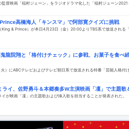
前
 & Prince高橋海人「キンスマ」で阿部寛クイズに挑戦
前
hlが鬼龍院翔と「格付けチェック」に参戦、お菓子を食べ
前
ミライ、佐野勇斗＆本郷奏多W主演映画「凜」で主題歌
ライが映画「凜」の主題歌および挿入歌を担当することが発表された。
前