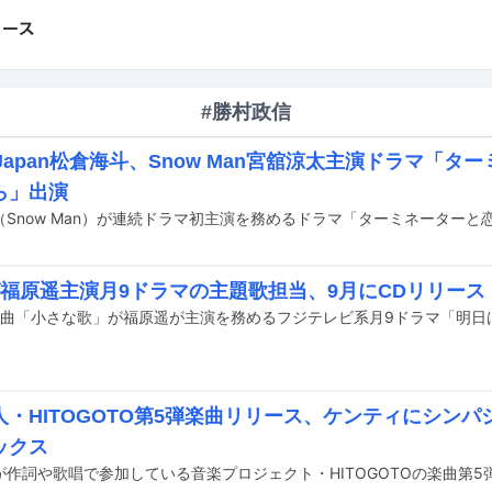
#勝村政信
is Japan松倉海斗、Snow Man宮舘涼太主演ドラマ「
ら」出演
Uが福原遥主演月9ドラマの主題歌担当、9月にCDリリース
・HITOGOTO第5弾楽曲リリース、ケンティにシンパシ
ックス