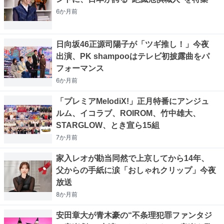
6か月
前
日向坂46正源司陽子が「ツギ推し！」今夜
出演、PK shampooはテレビ初披露曲をパ
フォーマンス
6か月
前
「プレミアMelodiX!」正月特番にアンジュ
ルム、イコラブ、ROIROM、竹中雄大、
STARGLOW、とき宣ら15組
7か月
前
家入レオが勘当同然で上京してから14年、
父からの手紙に涙「おしゃれクリップ」今夜
放送
8か月
前
安田章大が青木豪の“不条理犯罪ファンタジ