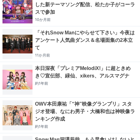
した新テーマソング配信、松たか子がコーラ
スで参加
10か月
前
「それSnow Manにやらせて下さい」今夜は
アンケート人気曲ダンス＆名場面集の2本立
て
11か月
前
本日深夜「プレミアMelodiX!」に超ときめ
き♡宣伝部、緑仙、xikers、アルスマグナ
約1年
前
OWV本田康祐「“神”映像グランプリ」スタ
ジオ登場、なにわ男子・大橋和也は神映像ラ
ンキング作成
約1年
前
Snow Man深澤辰哉、もう早食いはしないと