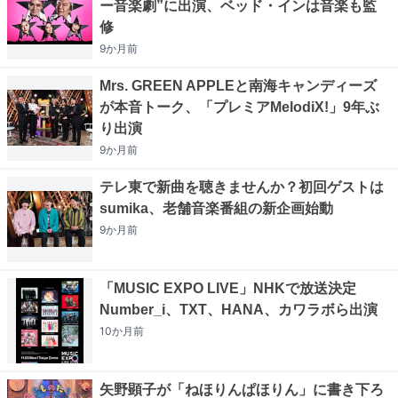
ー音楽劇”に出演、ベッド・インは音楽も監
修
9か月
前
Mrs. GREEN APPLEと南海キャンディーズ
が本音トーク、「プレミアMelodiX!」9年ぶ
り出演
9か月
前
テレ東で新曲を聴きませんか？初回ゲストは
sumika、老舗音楽番組の新企画始動
9か月
前
「MUSIC EXPO LIVE」NHKで放送決定
Number_i、TXT、HANA、カワラボら出演
10か月
前
矢野顕子が「ねほりんぱほりん」に書き下ろ