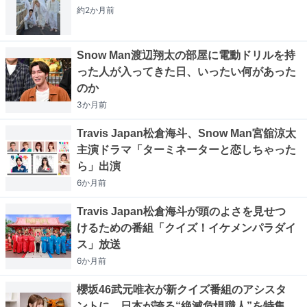
約2か月
前
Snow Man渡辺翔太の部屋に電動ドリルを持
った人が入ってきた日、いったい何があった
のか
3か月
前
Travis Japan松倉海斗、Snow Man宮舘涼太
主演ドラマ「ターミネーターと恋しちゃった
ら」出演
6か月
前
Travis Japan松倉海斗が頭のよさを見せつ
けるための番組「クイズ！イケメンパラダイ
ス」放送
6か月
前
櫻坂46武元唯衣が新クイズ番組のアシスタ
ントに、日本が誇る“絶滅危惧職人”を特集