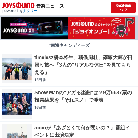
powered by
ナタリー
#南海キャンディーズ
timelesz橋本将生、猪俣周杜、篠塚大輝が日
帰り旅へ「3人の“リアルな休日”を見てもら
える」
15日
前
Snow Manの“アガる楽曲”は？9万6637票の
投票結果を「それスノ」で発表
16日
前
aoenが「あざとくて何が悪いの？」番組イ
ベントに出演決定