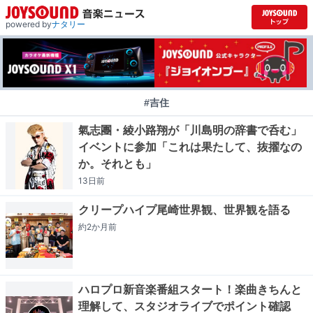
powered by
ナタリー
#吉住
氣志團・綾小路翔が「川島明の辞書で呑む」
イベントに参加「これは果たして、抜擢なの
か。それとも」
13日
前
クリープハイプ尾崎世界観、世界観を語る
約2か月
前
ハロプロ新音楽番組スタート！楽曲きちんと
理解して、スタジオライブでポイント確認