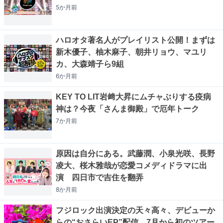
5か月
前
ハロオタ著名人がプレイリスト公開！まずは
新木優子、柚木麻子、朝井リョウ、マユリ
カ、大森靖子ら9組
6か月
前
KEY TO LIT岩﨑大昇にムチャぶりする疫病
神は？今夜「さんま御殿」で厄年トーク
7か月
前
原因は自分にある。武藤潤、小泉光咲、長野
凌大、桜木雅哉が恋愛コメディドラマに出
演 四日市で吉住を翻弄
8か月
前
フジロック出演決定の天々高々、デビューか
らの“おさらいEP”配信 7月から初のツアー