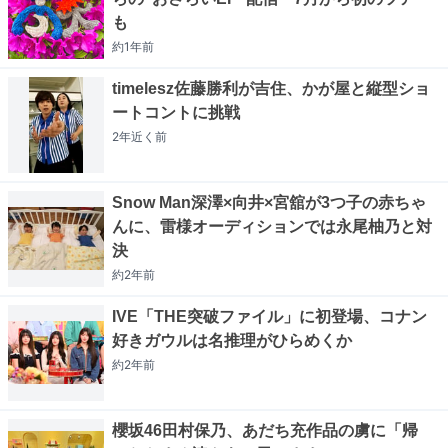
も
約1年
前
timelesz佐藤勝利が吉住、かが屋と縦型ショ
ートコントに挑戦
2年近く
前
Snow Man深澤×向井×宮舘が3つ子の赤ちゃ
んに、雷様オーディションでは永尾柚乃と対
決
約2年
前
IVE「THE突破ファイル」に初登場、コナン
好きガウルは名推理がひらめくか
約2年
前
櫻坂46田村保乃、あだち充作品の虜に「帰