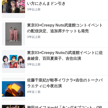
い方にさんまドン引き
3年以上
前
東京03×Creepy Nuts武道館コントイベント
の配信決定、追加席チケットも発売
3年以上
前
東京03×Creepy Nutsの武道館イベントに佐
倉綾音、百田夏菜子、吉住出演
3年以上
前
佐藤千亜妃が蛙亭イワクラ×吉住のトークバ
ラエティに今夜出演
4年近く
前
梅田サイファーが「キングオブコント」OP