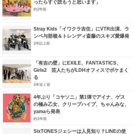
ったらすぐ読もうと思います」
約2年
前
Stray Kids「イワクラ吉住」にVTR出演、ラ
ンペ与那嶺＆トレンディ斎藤のスキズ愛爆発
2年以上
前
「有吉の壁」にEXILE、FANTASTICS、
Girls2 芸人たちがLDHオフィスでボケまく
る
3年近く
前
4年ぶり「コヤソニ」第1弾でアイナ、ゲス
の極み乙女、クリープハイプ、ちゃんみな、
yamaら発表
約3年
前
SixTONESジェシーは人見知り？LINEの使