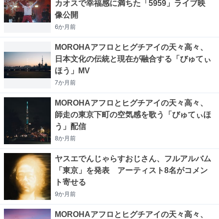
カオスで幸福感に満ちた「5959」ライブ映
像公開
6か月
前
MOROHAアフロとヒグチアイの天々高々、
日本文化の伝統と現在が融合する「びゅてぃ
ほう」MV
7か月
前
MOROHAアフロとヒグチアイの天々高々、
師走の東京下町の空気感を歌う「びゅてぃほ
う」配信
8か月
前
ヤスエでんじゃらすおじさん、フルアルバム
「東京」を発表 アーティスト8名がコメン
ト寄せる
9か月
前
MOROHAアフロとヒグチアイの天々高々、