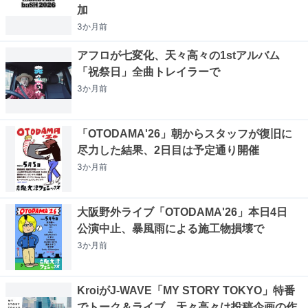
加
3か月
前
アフロが七変化、天々高々の1stアルバム
「祝祭日」全曲トレイラーで
3か月
前
「OTODAMA'26」朝からスタッフが復旧に
尽力した結果、2日目は予定通り開催
3か月
前
大阪野外ライブ「OTODAMA'26」本日4日
公演中止、暴風雨による施工物損壊で
3か月
前
KroiがJ-WAVE「MY STORY TOKYO」特番
でトーク＆ライブ、天々高々は投稿企画の作