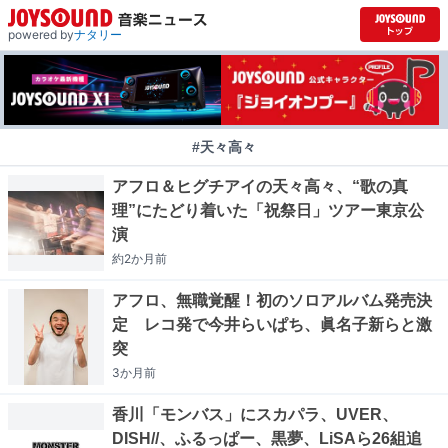
powered by
ナタリー
#天々高々
アフロ＆ヒグチアイの天々高々、“歌の真
理”にたどり着いた「祝祭日」ツアー東京公
演
約2か月
前
アフロ、無職覚醒！初のソロアルバム発売決
定 レコ発で今井らいぱち、眞名子新らと激
突
3か月
前
香川「モンバス」にスカパラ、UVER、
DISH//、ふるっぱー、黒夢、LiSAら26組追