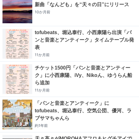
新曲「なんども」を“天々の日”にリリース
10か月
前
tofubeats、堀込泰行、小西康陽ら出演「パ
ンと音楽とアンティーク」タイムテーブル発
表
11か月
前
チケット1500円「パンと音楽とアンティー
ク」に小西康陽、iVy、Nikoん、ゆうらん船
ら追加
11か月
前
「パンと音楽とアンティーク」に
tofubeats、堀込泰行、空気公団、優河、ラ
ブサマちゃんら
約1年
前
天々高々がMOROHAアフロ＆ヒグチアイで