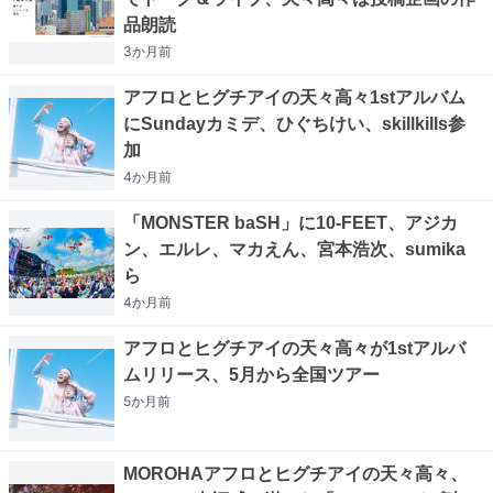
品朗読
3か月
前
アフロとヒグチアイの天々高々1stアルバム
にSundayカミデ、ひぐちけい、skillkills参
加
4か月
前
「MONSTER baSH」に10-FEET、アジカ
ン、エルレ、マカえん、宮本浩次、sumika
ら
4か月
前
アフロとヒグチアイの天々高々が1stアルバ
ムリリース、5月から全国ツアー
5か月
前
MOROHAアフロとヒグチアイの天々高々、