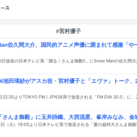
#宮村優子
w Man佐久間大介、国民的アニメ声優に囲まれて感激「
0日放送の日本テレビ系「踊る！さんま御殿!!」にSnow Manの佐久間
46池田瑛紗がアスカ役・宮村優子と「エヴァ」トーク、
「さんま御殿」に玉井詩織、大西流星、峯岸みなみ、金