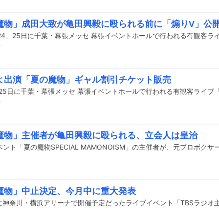
魔物」成田大致が亀田興毅に殴られる前に「煽りV」公
前
よ出演「夏の魔物」ギャル割引チケット販売
前
魔物」主催者が亀田興毅に殴られる、立会人は皇治
前
魔物」中止決定、今月中に重大発表
前