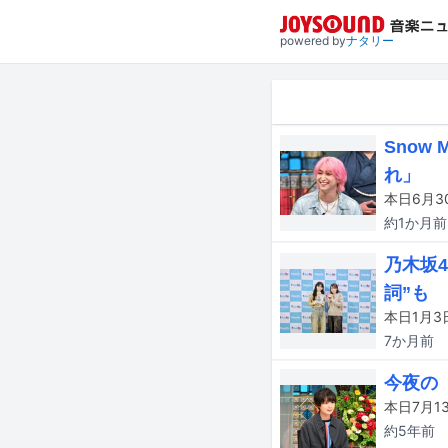
powered by
ナタリー
Sno
れ」
本日6月3
約1か月
前
乃木坂
詞”も
7か月
前
今夜の
約5年
前