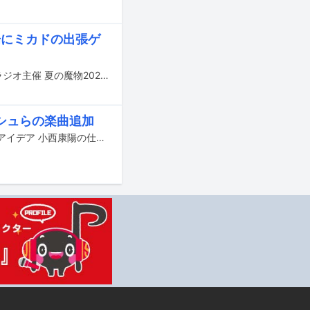
会場にミカドの出張ゲ
8月30日に東京・エスフォルタアリーナ八王子で行われるライブイベント「TBSラジオ主催 夏の魔物2020 in TOKYO」の追加出演者が発表された。
シュらの楽曲追加
5月2日にリリースされる小西康陽作品のコンピレーションボックス「素晴らしいアイデア 小西康陽の仕事1986-2018」に収録される楽曲の一部が追加発表された。