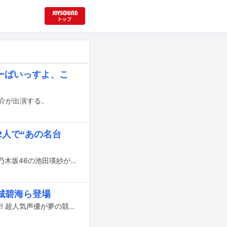
やーばいっすよ、こ
大介が出演する。
2人で“あの名台
本日1月3日22:30よりTOKYO FM / JFN38局で放送される「FM EVA 30.0」に、乃木坂46の池田瑛紗が出演する。
城碧海ら登場
本日7月13日（火）19:00より日本テレビ系で放送される「夏の超特大さんま御殿!! 超人気声優が夢の競演 毒舌軍団の怒り爆発祭」に、えなこ、大西流星（なにわ男子、関西ジャニーズJr.）、DAIGO、玉井詩織（ももいろクローバーZ）、王林（りんご娘）、金城碧海（JO1）、峯岸みなみらが出演する。