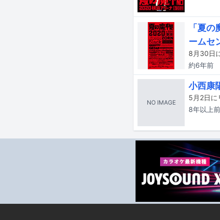
「夏の
ームセ
約6年
前
小西康
NO IMAGE
8年以上