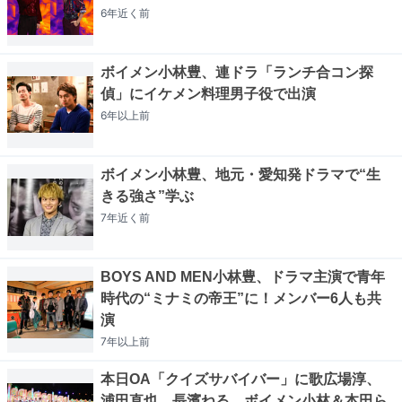
6年近く
前
ボイメン小林豊、連ドラ「ランチ合コン探
偵」にイケメン料理男子役で出演
6年以上
前
ボイメン小林豊、地元・愛知発ドラマで“生
きる強さ”学ぶ
7年近く
前
BOYS AND MEN小林豊、ドラマ主演で青年
時代の“ミナミの帝王”に！メンバー6人も共
演
7年以上
前
本日OA「クイズサバイバー」に歌広場淳、
浦田直也、長濱ねる、ボイメン小林＆本田ら