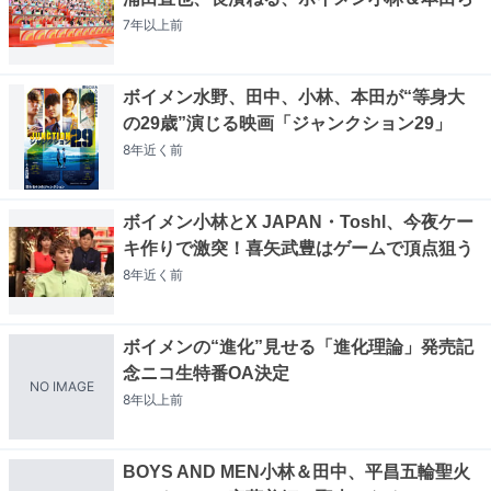
7年以上
前
ボイメン水野、田中、小林、本田が“等身大
の29歳”演じる映画「ジャンクション29」
8年近く
前
ボイメン小林とX JAPAN・Toshl、今夜ケー
キ作りで激突！喜矢武豊はゲームで頂点狙う
8年近く
前
ボイメンの“進化”見せる「進化理論」発売記
念ニコ生特番OA決定
NO IMAGE
8年以上
前
BOYS AND MEN小林＆田中、平昌五輪聖火