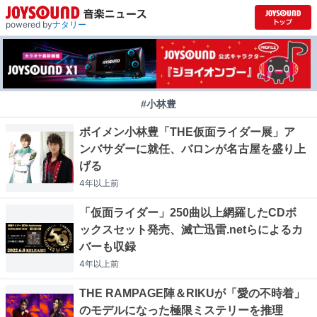
powered by
ナタリー
#小林豊
ボイメン小林豊「THE仮面ライダー展」ア
ンバサダーに就任、バロンが名古屋を盛り上
げる
4年以上
前
「仮面ライダー」250曲以上網羅したCDボ
ックスセット発売、滅亡迅雷.netらによるカ
バーも収録
4年以上
前
THE RAMPAGE陣＆RIKUが「愛の不時着」
のモデルになった極限ミステリーを推理