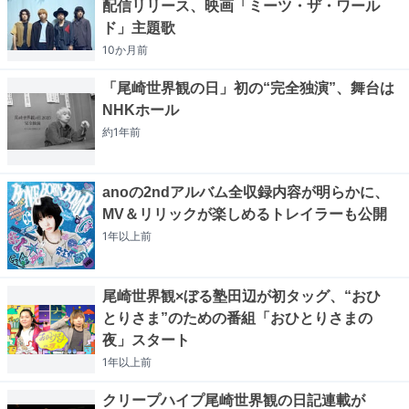
配信リリース、映画「ミーツ・ザ・ワール
ド」主題歌
10か月
前
「尾崎世界観の日」初の“完全独演”、舞台は
NHKホール
約1年
前
anoの2ndアルバム全収録内容が明らかに、
MV＆リリックが楽しめるトレイラーも公開
1年以上
前
尾崎世界観×ぼる塾田辺が初タッグ、“おひ
とりさま”のための番組「おひとりさまの
夜」スタート
1年以上
前
クリープハイプ尾崎世界観の日記連載が