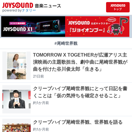
powered by
ナタリー
#尾崎世界観
TOMORROW X TOGETHERが広瀬アリス主
演映画の主題歌担当、劇中曲に尾崎世界観が
曲を付けた谷川俊太郎「生きる」
21日
前
クリープハイプ尾崎世界観にとって日記を書
くことは「仮の気持ちを確定させること」
約1か月
前
クリープハイプ尾崎世界観、世界観を語る
約1か月
前