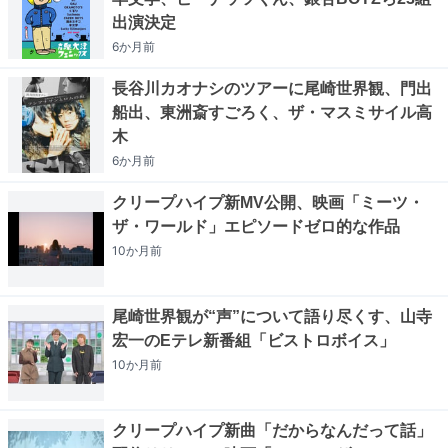
出演決定
6か月
前
長谷川カオナシのツアーに尾崎世界観、門出
船出、東洲斎すごろく、ザ・マスミサイル高
木
6か月
前
クリープハイプ新MV公開、映画「ミーツ・
ザ・ワールド」エピソードゼロ的な作品
10か月
前
尾崎世界観が“声”について語り尽くす、山寺
宏一のEテレ新番組「ビストロボイス」
10か月
前
クリープハイプ新曲「だからなんだって話」