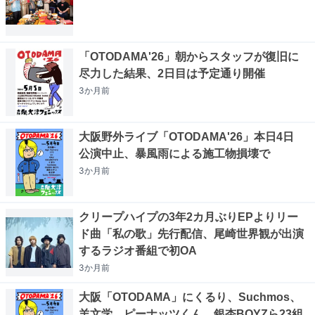
「OTODAMA'26」朝からスタッフが復旧に
尽力した結果、2日目は予定通り開催
3か月
前
大阪野外ライブ「OTODAMA'26」本日4日
公演中止、暴風雨による施工物損壊で
3か月
前
クリープハイプの3年2カ月ぶりEPよりリー
ド曲「私の歌」先行配信、尾崎世界観が出演
するラジオ番組で初OA
3か月
前
大阪「OTODAMA」にくるり、Suchmos、
羊文学、ピーナッツくん、銀杏BOYZら23組