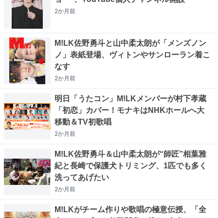
2か月
前
M!LK佐野勇斗と山中柔太朗が「メンズノン
ノ」表紙登場、ヴィトンやサンローラン着こ
なす
2か月
前
明日「うたコン」M!LKメンバーが村下孝蔵
「初恋」カバー！モナキはNHKホールへ大
移動＆TV初歌唱
2か月
前
M!LK佐野勇斗＆山中柔太朗が“師匠”相葉雅
紀と長崎で保護犬トリミング、1匹でも多く
洗ってあげたい
2か月
前
M!LKがチーム作りや歌唱の極意伝授、「全