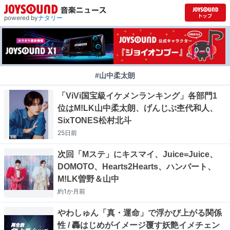
powered by
ナタリー
#山中柔太朗
「ViVi国宝級イケメンランキング」各部門1
位はM!LK山中柔太朗、げんじぶ杢代和人、
SixTONES松村北斗
25日
前
次回「Mステ」にキスマイ、Juice=Juice、
DOMOTO、Hearts2Hearts、ハンバート、
M!LK曽野＆山中
約1か月
前
やわしゅん「真・運命」で浮かび上がる関係
性 / 轟はじめがイメージ覆す妖艶イメチェン