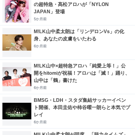
の超特急・髙松アロハが「NYLON
JAPAN」登場
5か月
前
M!LK山中柔太朗は「リンデロンVs」の化
身、あなたの皮膚をいたわる
6か月
前
M!LK山中×超特急アロハ「純愛上等！」公
開をhitomiが祝福！アロハは「滅！」踊り、
山中は「鶴」書けた
6か月
前
BMSG・LDH・スタダ集結サッカーイベン
ト開催、本田圭佑や柿谷曜一朗らと本気でプ
レイ
6か月
前
M!LK山中柔太朗が同席、「脱力タイムズ」