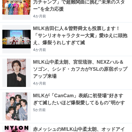
力チャンプ」で超難関曲に挑む“未来のスタ
ー”を全力応援
4か月
前
M!LK吉田仁人＆曽野舜太も投票します！
「サンリオキャラクター大賞」愛ゆえに頭抱
え、爆裂うれしすぎて滅
4か月
前
M!LK山中柔太朗、宮世琉弥、NEXZハル＆
ソゴン、シシド・カフカがYSLの原宿ポップ
アップ来場
4か月
前
M!LKが「CanCam」表紙に初登場“好きす
ぎて滅したいほど爆裂愛してるもの”明かす
5か月
前
赤メッシュのM!LK山中柔太朗、オッドアイ