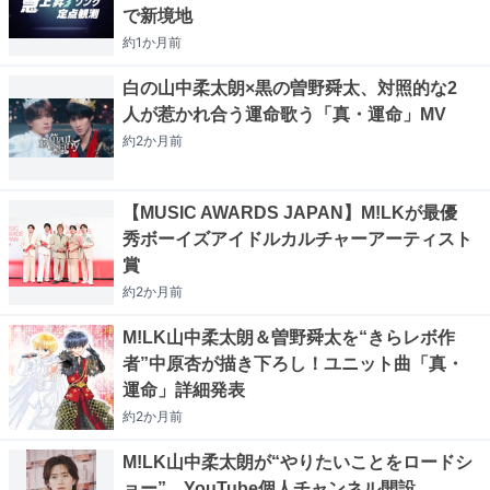
で新境地
約1か月
前
白の山中柔太朗×黒の曽野舜太、対照的な2
人が惹かれ合う運命歌う「真・運命」MV
約2か月
前
【MUSIC AWARDS JAPAN】M!LKが最優
秀ボーイズアイドルカルチャーアーティスト
賞
約2か月
前
M!LK山中柔太朗＆曽野舜太を“きらレボ作
者”中原杏が描き下ろし！ユニット曲「真・
運命」詳細発表
約2か月
前
M!LK山中柔太朗が“やりたいことをロードシ
ョー”、YouTube個人チャンネル開設