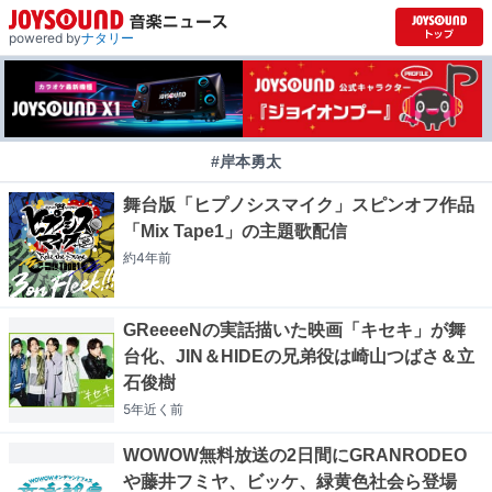
powered by
ナタリー
#岸本勇太
舞台版「ヒプノシスマイク」スピンオフ作品
「Mix Tape1」の主題歌配信
約4年
前
GReeeeNの実話描いた映画「キセキ」が舞
台化、JIN＆HIDEの兄弟役は崎山つばさ＆立
石俊樹
5年近く
前
WOWOW無料放送の2日間にGRANRODEO
や藤井フミヤ、ビッケ、緑黄色社会ら登場