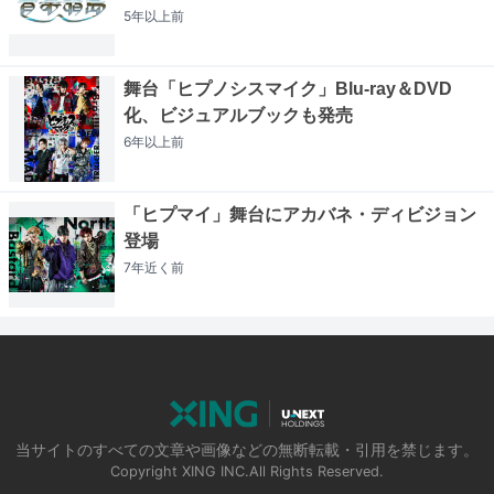
5年以上
前
舞台「ヒプノシスマイク」Blu-ray＆DVD
化、ビジュアルブックも発売
6年以上
前
「ヒプマイ」舞台にアカバネ・ディビジョン
登場
7年近く
前
当サイトのすべての文章や画像などの無断転載・引用を禁じます。
Copyright XING INC.All Rights Reserved.