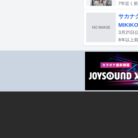
7年近く
前
サカナ
MIKIK
NO IMAGE
8年以上