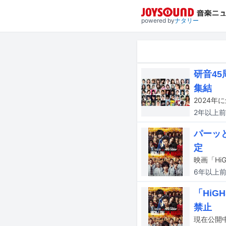
powered by
ナタリー
研音4
集結
2年以上
前
パーッと
定
6年以上
「HiG
禁止
現在公開中