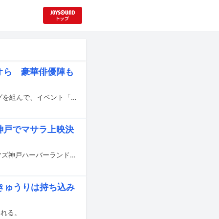
オら 豪華俳優陣も
2024年に創立45周年を迎える研音と、開局70周年を迎えるニッポン放送がタッグを組んで、イベント「KEN RADIOの時間」を3月31日に東京・東京国際フォーラム ホールAにて開催。前日30日には前夜祭イベント「KEN RADIOの時間 Pre Party ～KEN MUSIC～」が行われる。
」神戸でマサラ上映決
映画「HiGH&LOW THE WORST」の“マサラ上映”が、11月23日に兵庫・OSシネマズ神戸ハーバーランドにて行われる。
施、きゅうりは持ち込み
われる。