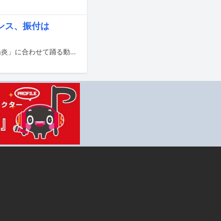
ンス、振付は
3月21日公開の映画「曇天に笑う」のキャスト陣が、サカナクションの主題歌「陽炎」に合わせて踊る動画「曇天ダンス～D.D～」が公開された。