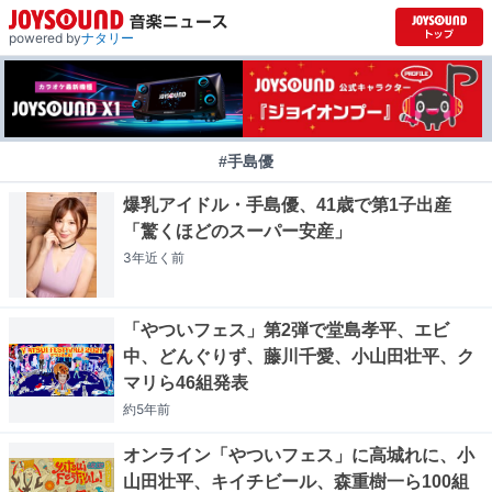
powered by
ナタリー
#手島優
爆乳アイドル・手島優、41歳で第1子出産
「驚くほどのスーパー安産」
3年近く
前
「やついフェス」第2弾で堂島孝平、エビ
中、どんぐりず、藤川千愛、小山田壮平、ク
マリら46組発表
約5年
前
オンライン「やついフェス」に高城れに、小
山田壮平、キイチビール、森重樹一ら100組