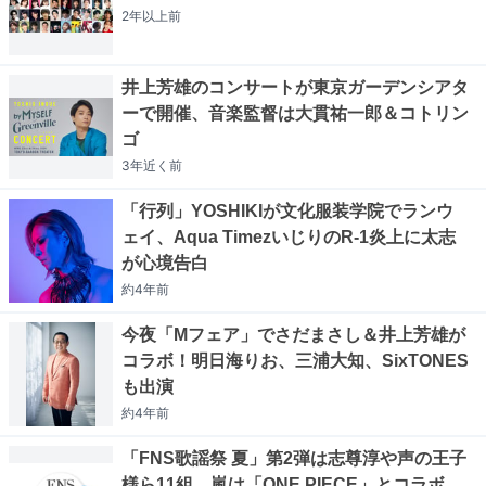
2年以上
前
井上芳雄のコンサートが東京ガーデンシアタ
ーで開催、音楽監督は大貫祐一郎＆コトリン
ゴ
3年近く
前
「行列」YOSHIKIが文化服装学院でランウ
ェイ、Aqua TimezいじりのR-1炎上に太志
が心境告白
約4年
前
今夜「Mフェア」でさだまさし＆井上芳雄が
コラボ！明日海りお、三浦大知、SixTONES
も出演
約4年
前
「FNS歌謡祭 夏」第2弾は志尊淳や声の王子
様ら11組、嵐は「ONE PIECE」とコラボ