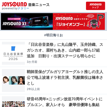
powered by
ナタリー
#明日海りお
「日比谷音楽祭」に丸山隆平、玉井詩織、ス
ガシカオ、眉村ちあき、山内総一郎ら17組
追加 日割り・出演ステージも明らかに
3か月
前
鞘師里保がブルガリアヨーグルト推しの主人
公で地上波連ドラ初主演、乳酸菌役は橋本さ
とし
2年以上
前
研音45周年×ニッポン放送70周年イベントに
ブルエン、家入レオら 豪華俳優陣も集結