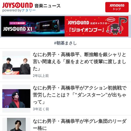
powered by
ナタリー
#朝基まさし
なにわ男子・高橋恭平、断捨離を銀シャリと
言い間違える「服をまとめて後輩に渡しまし
た」
2年以上
前
なにわ男子・高橋恭平がアクション初挑戦で
苦労したことは？「“ダンスターン”が出ちゃ
って」
3年近く
前
なにわ男子・高橋恭平が半グレ集団のリーダ
ー格に