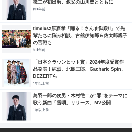
徹二が初出演、叔父の山川豊とともに
約1年
前
timelesz原嘉孝「踊る！さんま御殿!!」で先
輩たちに悩み相談、古舘伊知郎＆佑太郎親子
の舌戦も
約1年
前
「日本クラウンヒット賞」2024年度受賞作
品発表！純烈、北島三郎、Gacharic Spin、
DEZERTら
1年以上
前
鳥羽一郎の次男・木村徹二が“罪”をテーマに
歌う新曲「雪唄」リリース、MV公開
1年以上
前