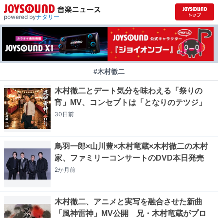
powered by
ナタリー
#木村徹二
木村徹二とデート気分を味わえる「祭りの
宵」MV、コンセプトは「となりのテツジ」
30日
前
鳥羽一郎×山川豊×木村竜蔵×木村徹二の木村
家、ファミリーコンサートのDVD本日発売
2か月
前
木村徹二、アニメと実写を融合させた新曲
「風神雷神」MV公開 兄・木村竜蔵がプロ