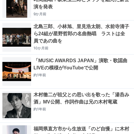
演を発表
9か月
前
北島三郎、小林旭、里見浩太朗、水前寺清子
ら24組が星野哲郎の名曲熱唱 ラストは全
員であの曲を
10か月
前
「MUSIC AWARDS JAPAN」演歌・歌謡曲
LIVEの模様がYouTubeで公開
約1年
前
木村徹二が祖父との思い出を歌った「湯呑み
酒」MV公開、作詞作曲は兄の木村竜蔵
約1年
前
福岡県直方市から生放送「のど自慢」に木村