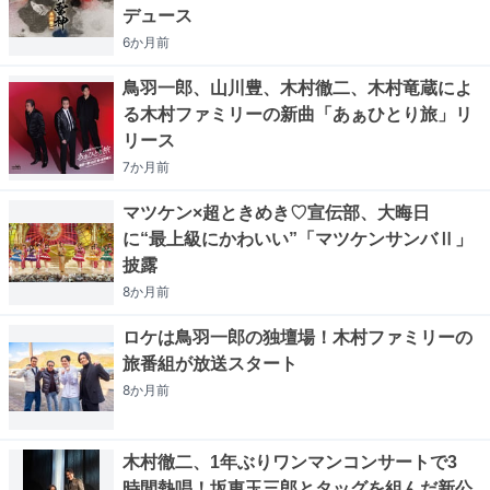
デュース
6か月
前
鳥羽一郎、山川豊、木村徹二、木村竜蔵によ
る木村ファミリーの新曲「あぁひとり旅」リ
リース
7か月
前
マツケン×超ときめき♡宣伝部、大晦日
に“最上級にかわいい”「マツケンサンバⅡ」
披露
8か月
前
ロケは鳥羽一郎の独壇場！木村ファミリーの
旅番組が放送スタート
8か月
前
木村徹二、1年ぶりワンマンコンサートで3
時間熱唱！坂東玉三郎とタッグを組んだ新公