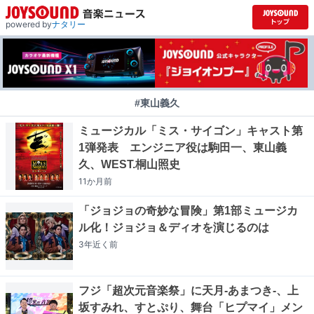
powered by
ナタリー
#東山義久
ミュージカル「ミス・サイゴン」キャスト第
1弾発表 エンジニア役は駒田一、東山義
久、WEST.桐山照史
11か月
前
「ジョジョの奇妙な冒険」第1部ミュージカ
ル化！ジョジョ＆ディオを演じるのは
3年近く
前
フジ「超次元音楽祭」に天月-あまつき-、上
坂すみれ、すとぷり、舞台「ヒプマイ」メン