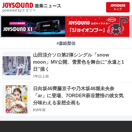
powered by
ナタリー
#森絵梨佳
山田涼介ソロ第2弾シングル「snow
moon」MV公開、雪景色を舞台に“永遠と1
日”描く
1年以上
前
日向坂46齊藤京子や乃木坂46堀未央奈
「ar」に登場、7ORDER萩谷慧悟の彼女気
分味わえる妄想企画も
約6年
前