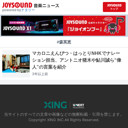
powered by
ナタリー
#森英恵
マカロニえんぴつ・はっとりNHKでナレー
ション担当、アントニオ猪木や鮎川誠ら“偉
人”の言葉を紹介
3年以上
前
当サイトのすべての文章や画像などの無断転載・引用を禁じます。
Copyright XING INC.All Rights Reserved.