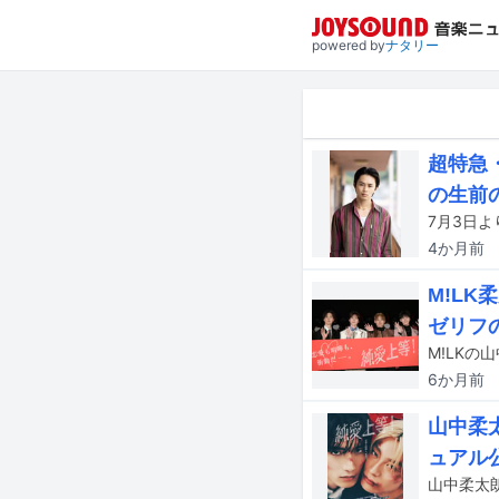
powered by
ナタリー
超特急
の生前
4か月
前
M!L
ゼリフ
6か月
前
山中柔
ュアル