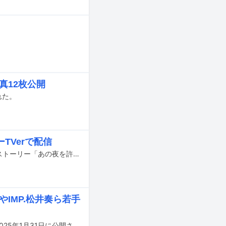
真12枚公開
れた。
TVerで配信
TBS系で放送中のドラマ「あのクズを殴ってやりたいんだ」のオリジナルサイドストーリー「あの夜を許してやりたいんだ」が11月12日22:57よりTVerで配信される。このサイドストーリーに、本編キャストである小関裕太、玉井詩織（ももいろクローバーZ）、鳴海唯、浅野竣哉らが登場する。
やIMP.松井奏ら若手
吉野北人（THE RAMPAGE）が初主演を務める新作映画（タイトル未発表）が、2025年1月31日に公開される。超特報映像、ティザービジュアル、そして本作に出演するキャストが明らかになった。