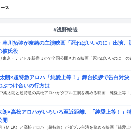
#浅野竣哉
・草川拓弥が奈緒の主演映画「死ねばいいのに」出演、
の彼氏役
K柔太朗×超特急アロハ「純愛上等！」舞台挨拶で告白対決！
のぶつけ合いの行方は
太朗×高松アロハがいろいろ至近距離、「純愛上等！」
公開