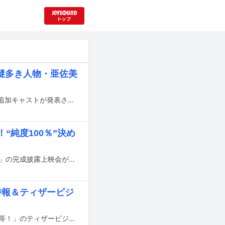
謎多き人物・亜佐美
7月3日より東京・テアトル新宿ほかで全国公開される映画「死ねばいいのに」の追加キャストが発表され、超特急のタクヤこと草川拓弥が出演していることがわかった。
“純度100％”決め
M!LKの山中柔太朗と超特急の髙松アロハがダブル主演を務める映画「純愛上等！」の完成披露上映会が本日1月26日に東京・新宿ピカデリーにて行われ、山中、髙松と共演の白鳥晴都、嵐翔真、浅野竣哉、小平大智、高橋璃央、宮脇優、堀夏喜（FANTASTICS）、監督の八重樫風雅が登壇した。
特報＆ティザービジ
山中柔太朗（M!LK）と高松アロハ（超特急）がダブル主演を務める映画「純愛上等！」のティザービジュアルと特報映像が公開された。