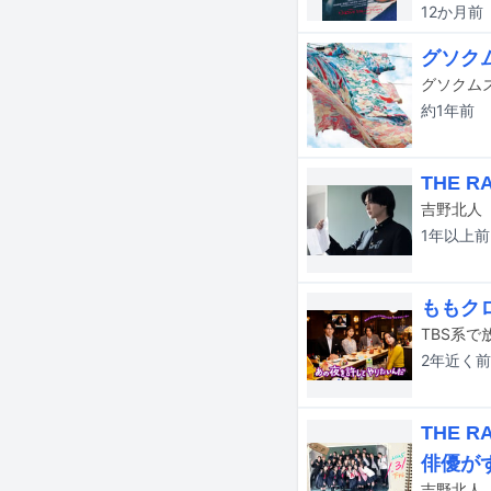
12か月
前
グソク
グソクムズ
約1年
前
THE 
吉野北人（
1年以上
前
ももク
2年近く
前
THE 
俳優が