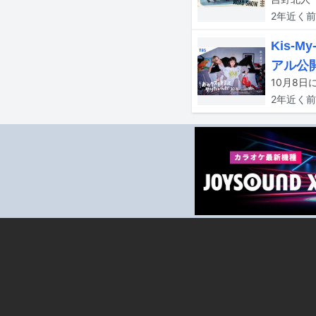
2年近く
前
Kis-
アル公
2年近く
前