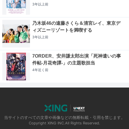
3年以上
前
乃木坂46の遠藤さくら＆清宮レイ、東京デ
ィズニーリゾートを満喫する
3年以上
前
7ORDER、安井謙太郎出演「死神遣いの事
件帖-月花奇譚-」の主題歌担当
4年近く
前
当サイトのすべての文章や画像などの無断転載・引用を禁じます。
Copyright XING INC.All Rights Reserved.