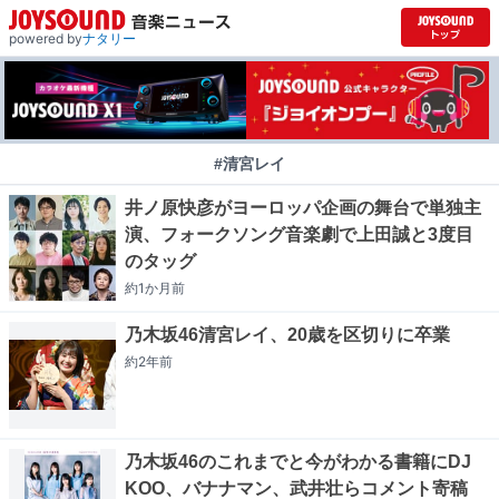
powered by
ナタリー
#清宮レイ
井ノ原快彦がヨーロッパ企画の舞台で単独主
演、フォークソング音楽劇で上田誠と3度目
のタッグ
約1か月
前
乃木坂46清宮レイ、20歳を区切りに卒業
約2年
前
乃木坂46のこれまでと今がわかる書籍にDJ
KOO、バナナマン、武井壮らコメント寄稿