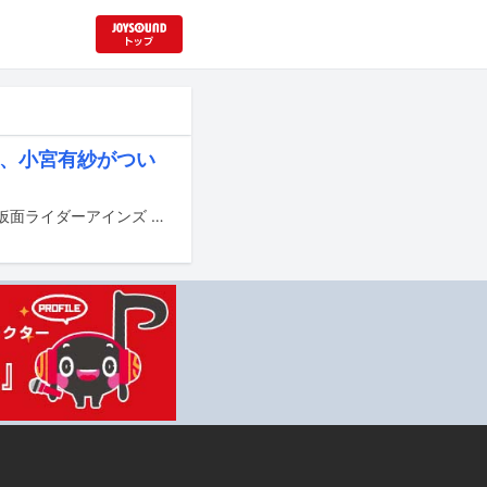
担当、小宮有紗がつい
Do As Infinityが1月に東映特撮ファンクラブ（TTFC）で配信される特撮ドラマ「仮面ライダーアインズ withガールズリミックス」の主題歌と挿入歌を担当する。