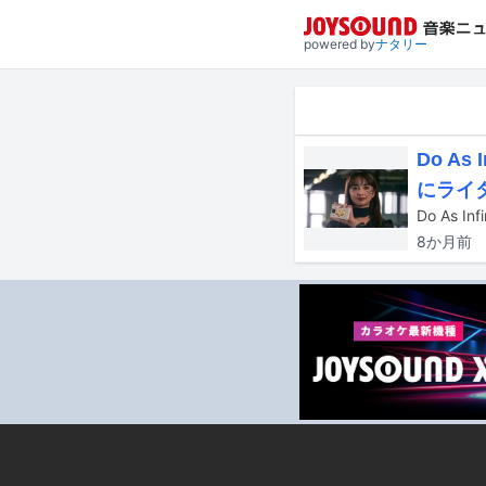
powered by
ナタリー
Do A
にライ
8か月
前