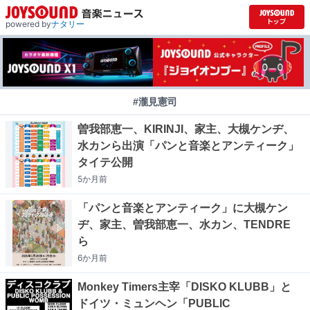
powered by
ナタリー
#瀧見憲司
曽我部恵一、KIRINJI、家主、大槻ケンヂ、
水カンら出演「パンと音楽とアンティーク」
タイテ公開
5か月
前
「パンと音楽とアンティーク」に大槻ケン
ヂ、家主、曽我部恵一、水カン、TENDRE
ら
6か月
前
Monkey Timers主宰「DISKO KLUBB」と
ドイツ・ミュンヘン「PUBLIC