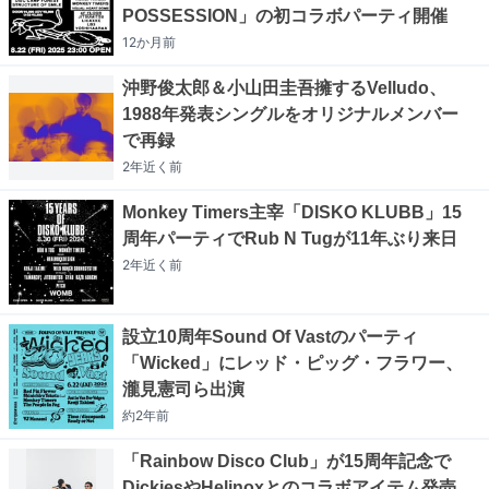
POSSESSION」の初コラボパーティ開催
12か月
前
沖野俊太郎＆小山田圭吾擁するVelludo、
1988年発表シングルをオリジナルメンバー
で再録
2年近く
前
Monkey Timers主宰「DISKO KLUBB」15
周年パーティでRub N Tugが11年ぶり来日
2年近く
前
設立10周年Sound Of Vastのパーティ
「Wicked」にレッド・ピッグ・フラワー、
瀧見憲司ら出演
約2年
前
「Rainbow Disco Club」が15周年記念で
DickiesやHelinoxとのコラボアイテム発売