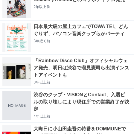
2年以上
前
日本最大級の屋上カフェでTOWA TEI、どん
ぐりず、パソコン音楽クラブらがパーティ
3年近く
前
「Rainbow Disco Club」オフィシャルウェ
ア発売、明日は渋谷で瀧見憲司ら出演インス
トアイベントも
3年以上
前
渋谷のクラブ・VISIONとContact、入居ビ
ルの取り壊しにより現住所での営業終了が決
NO IMAGE
定
4年以上
前
大晦日に小山田圭吾の特番をDOMMUNEで