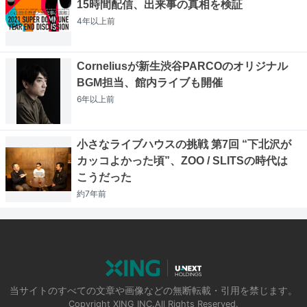
15時間配信、出来事の真相を検証
4年以上
前
Corneliusが新生渋谷PARCOのオリジナル
BGM担当、館内ライブも開催
6年以上
前
小さなライブハウスの挑戦 第7回 “下北沢が
カッコよかった頃”、ZOO / SLITSの時代は
こうだった
約7年
前
当サイトのすべての文章や画像などの無断転載・引用を禁じます。
Copyright XING INC.All Rights Reserved.