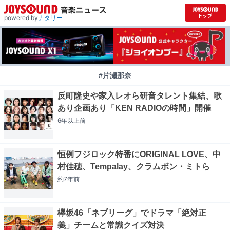
powered by
ナタリー
#片瀬那奈
反町隆史や家入レオら研音タレント集結、歌
あり企画あり「KEN RADIOの時間」開催
6年以上
前
恒例フジロック特番にORIGINAL LOVE、中
村佳穂、Tempalay、クラムボン・ミトら
約7年
前
欅坂46「ネプリーグ」でドラマ「絶対正
義」チームと常識クイズ対決