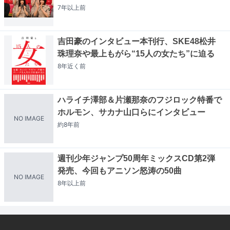
7年以上
前
吉田豪のインタビュー本刊行、SKE48松井
珠理奈や最上もがら“15人の女たち”に迫る
8年近く
前
ハライチ澤部＆片瀬那奈のフジロック特番で
ホルモン、サカナ山口らにインタビュー
NO IMAGE
約8年
前
週刊少年ジャンプ50周年ミックスCD第2弾
発売、今回もアニソン怒涛の50曲
NO IMAGE
8年以上
前