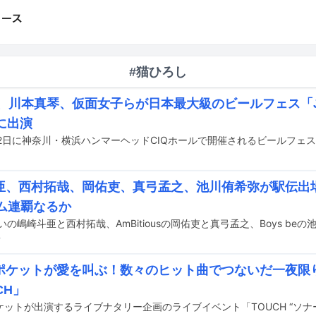
#猫ひろし
ge、川本真琴、仮面女子らが日本最大級のビールフェス「JA
に出演
亜、西村拓哉、岡佑吏、真弓孟之、池川侑希弥が駅伝出
ーム連覇なるか
前
ポケットが愛を叫ぶ！数々のヒット曲でつないだ一夜限
CH」