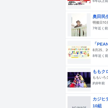
6年以上
奥田民
明後日1
7年近く
前
「PEAN
8年近く
ももク
約8年
前
カジヒ
10組
NO IMAGE