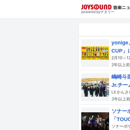
powered by
ナタリー
yoni
CUP」
2年以上
前
嶋崎斗
Jr.チ
3年以上
ソナー
「TOU