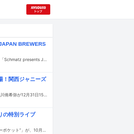
PAN BREWERS
2月10～12日に神奈川・横浜ハンマーヘッドCIQホールで開催されるビールフェス「Schmatz presents JAPAN BREWERS CUP 2024」のイベントステージに出演する第2弾アーティストが発表された。
場！関西ジャニーズ
Lil かんさいの嶋崎斗亜と西村拓哉、AmBitiousの岡佑吏と真弓孟之、Boys beの池川侑希弥が12月31日15:00よりカンテレで放送される「超（スーパー）アスリート×ブレイク芸能人が野球＆駅伝でブラボー連発！忘年会では大暴露SP」に出演する。
りの特別ライブ
ソナーポケットが出演するライブナタリー企画のライブイベント「TOUCH “ソナーポケット”」が、10月27日に東京・TSUTAYA O-EASTで開催された。