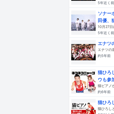
5年近く
ソナー
田優、
5年近く
エナツ
エナツの
約5年
前
猫ひろ
ウも参
猫ピアノ
約6年
前
猫ひろ