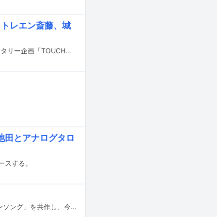
、トレエン斎藤、城
10月27日に東京・TSUTAYA O-EASTで開催されるソナーポケット出演のライブナタリー企画「TOUCH」第3回の詳細が発表された。
池田とアナログタロ
ースする。
猫ひろしと中村ピアノがユニット・猫ピアノを結成。楽曲「猫ひろし公式マラソンソング」を共作し、今夏にCDをリリースする。