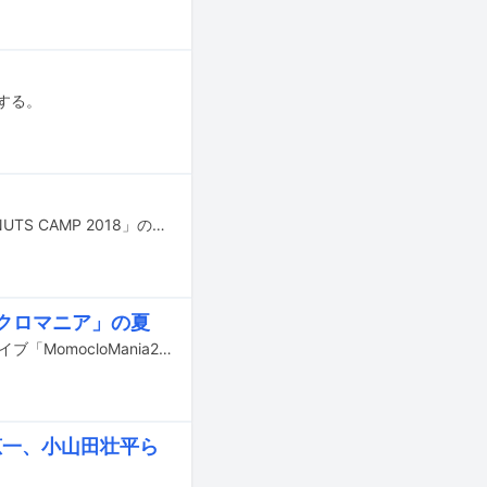
する。
8月25、26日に千葉・一番星★ヴィレッジで行われる野外ライブイベント「PEANUTS CAMP 2018」の全出演アーティストが発表された。
クロマニア」の夏
ももいろクローバーZが8月4、5日に千葉・ZOZOマリンスタジアムでワンマンライブ「MomocloMania2018 -Road to 2020-」を行った。この記事では昨日5日公演の模様をレポートする。
部恵一、小山田壮平ら