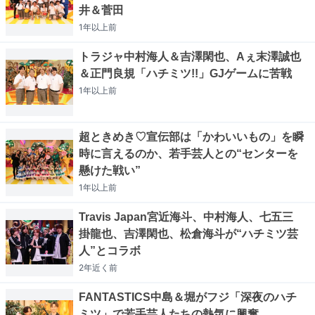
井＆菅田
1年以上
前
トラジャ中村海人＆吉澤閑也、Aぇ末澤誠也
＆正門良規「ハチミツ!!」GJゲームに苦戦
1年以上
前
超ときめき♡宣伝部は「かわいいもの」を瞬
時に言えるのか、若手芸人との“センターを
懸けた戦い”
1年以上
前
Travis Japan宮近海斗、中村海人、七五三
掛龍也、吉澤閑也、松倉海斗が“ハチミツ芸
人”とコラボ
2年近く
前
FANTASTICS中島＆堀がフジ「深夜のハチ
ミツ」で若手芸人たちの熱気に興奮