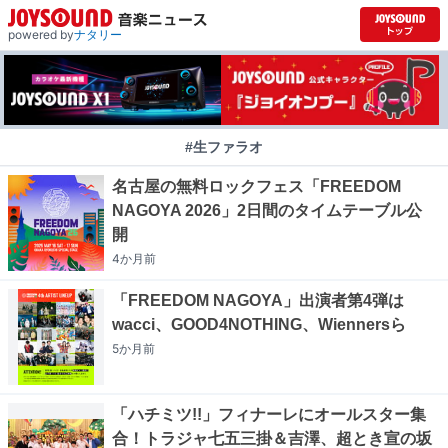
powered by
ナタリー
#生ファラオ
名古屋の無料ロックフェス「FREEDOM
NAGOYA 2026」2日間のタイムテーブル公
開
4か月
前
「FREEDOM NAGOYA」出演者第4弾は
wacci、GOOD4NOTHING、Wiennersら
5か月
前
「ハチミツ!!」フィナーレにオールスター集
合！トラジャ七五三掛＆吉澤、超とき宣の坂