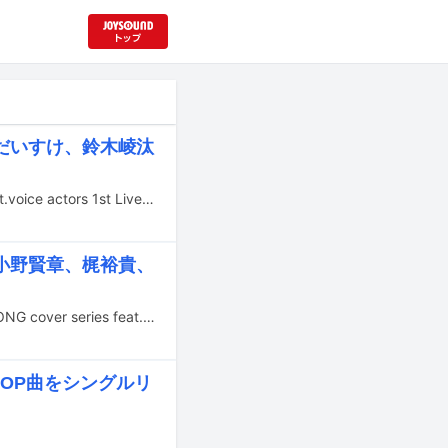
尾だいすけ、鈴木崚汰
男性声優が出演するライブイベント「[Re:collection] HIT SONG cover series feat.voice actors 1st Live」が2023年1月22日に埼玉・サンシティホールで開催される。
、小野賢章、梶裕貴、
男性声優30名によるJ-POPヒットソングカバーアルバム「 [Re:collection] HIT SONG cover series feat.voice actors」が7月27日に3枚同時リリースされる。
」OP曲をシングルリ