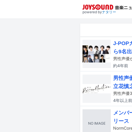
powered by
ナタリー
J-P
ら9名
約4年
前
男性声
立花慎
4年以上
メンバ
リース
NO IMAGE
NormC