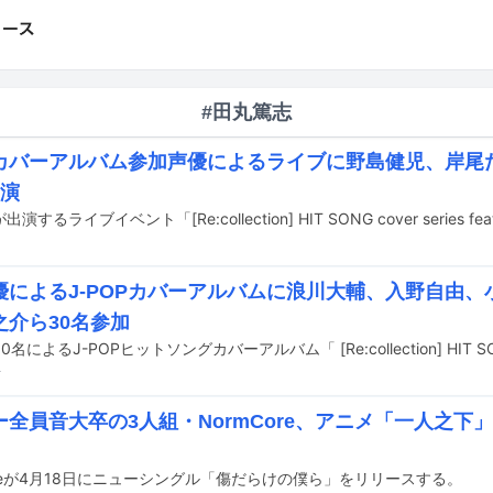
#田丸篤志
OPカバーアルバム参加声優によるライブに野島健児、岸
出演
優によるJ-POPカバーアルバムに浪川大輔、入野自由
之介ら30名参加
前
ー全員音大卒の3人組・NormCore、アニメ「一人之下
oreが4月18日にニューシングル「傷だらけの僕ら」をリリースする。