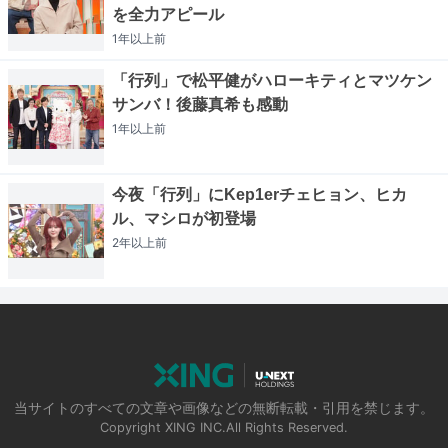
を全力アピール
1年以上
前
「行列」で松平健がハローキティとマツケン
サンバ！後藤真希も感動
1年以上
前
今夜「行列」にKep1erチェヒョン、ヒカ
ル、マシロが初登場
2年以上
前
当サイトのすべての文章や画像などの無断転載・引用を禁じます。
Copyright XING INC.All Rights Reserved.