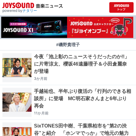
powered by
ナタリー
#磯野貴理子
今夜「池上彰のニュースそうだったのか!!」
に片寄涼太、櫻坂46遠藤理子＆小田倉麗奈
が登場
3か月
前
手越祐也、半年ぶり復活の「行列のできる相
談所」に登場 MC明石家さんまと6年ぶり
再会
11か月
前
SixTONES田中樹、千葉県柏市を“第2の渋
谷”と紹介 「ホンマでっか」で地元の魅力