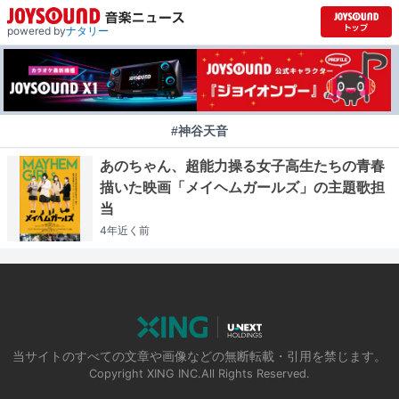
powered by
ナタリー
#神谷天音
あのちゃん、超能力操る女子高生たちの青春
描いた映画「メイヘムガールズ」の主題歌担
当
4年近く
前
当サイトのすべての文章や画像などの無断転載・引用を禁じます。
Copyright XING INC.All Rights Reserved.