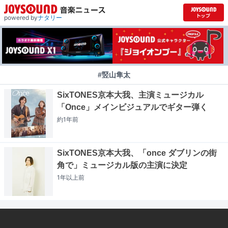
powered by
ナタリー
#竪山隼太
SixTONES京本大我、主演ミュージカル
「Once」メインビジュアルでギター弾く
約1年
前
SixTONES京本大我、「once ダブリンの街
角で」ミュージカル版の主演に決定
1年以上
前