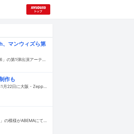
 Ash、マンウィズら第
8月8日から11日に茨城・国営ひたち海浜公園で行われる音楽フェス「LuckyFes'26」の第1弾出演アーティストが発表された。
制作も
RAISE A SUILENとFear, and Loathing in Las Vegasのツーマンライブが、2026年1月22日に大阪・Zepp Osaka Baysideで開催されることが決定した。
明日7月13日より茨城・国営ひたち海浜公園で行われる音楽フェス「LuckyFes'24」の模様がABEMAにて無料配信される。3日間にわたる配信のタイムテーブルが発表された。