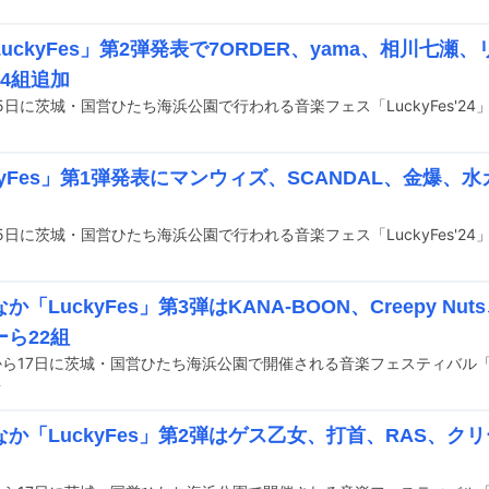
uckyFes」第2弾発表で7ORDER、yama、相川七
4組追加
kyFes」第1弾発表にマンウィズ、SCANDAL、金爆、水カン、
か「LuckyFes」第3弾はKANA-BOON、Creepy Nu
ら22組
前
か「LuckyFes」第2弾はゲス乙女、打首、RAS、ク