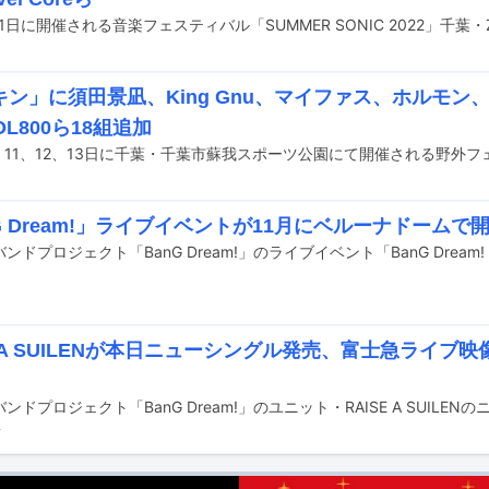
キン」に須田景凪、King Gnu、マイファス、ホルモン
OL800ら18組追加
G Dream!」ライブイベントが11月にベルーナドームで
E A SUILENが本日ニューシングル発売、富士急ライブ映像
前