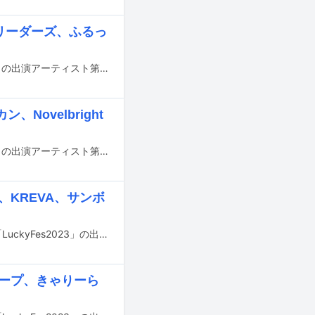
瀬、リーダーズ、ふるっ
7月13～15日に茨城・国営ひたち海浜公園で行われる音楽フェス「LuckyFes'24」の出演アーティスト第2弾、および各アーティストの出演日割りが発表された。
Novelbright
7月13～15日に茨城・国営ひたち海浜公園で行われる音楽フェス「LuckyFes'24」の出演アーティスト第1弾が発表された。
ts、KREVA、サンボ
7月15日から17日に茨城・国営ひたち海浜公園で開催される音楽フェスティバル「LuckyFes2023」の出演アーティスト第3弾、および各アーティストの出演日割りが発表された。
リープ、きゃりーら