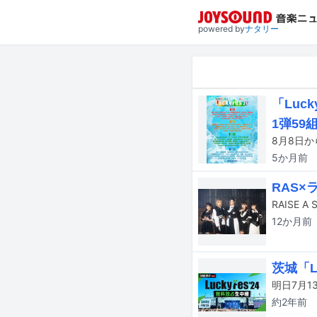
powered by
ナタリー
「Luc
1弾59
5か月
前
RAS
12か月
前
茨城「L
約2年
前