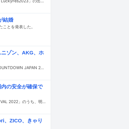
7月15日から17日に茨城・国営ひたち海浜公園で開催される音楽フェスティバル「LuckyFes2023」の出演アーティスト第2弾、および各アーティストの出演日割りが発表された。
が結婚
したことを発表した。
、ユニゾン、AKG、ホ
12月28日から31日まで千葉・幕張メッセ国際展示場で開催される音楽フェス「COUNTDOWN JAPAN 22/23」の出演アーティスト第1弾が発表された。
場内の安全が確保で
千葉・千葉市蘇我スポーツ公園で開催中のロックフェス「ROCK IN JAPAN FESTIVAL 2022」のうち、明日8月13日の最終日の公演中止が発表された。
i、ZICO、きゃり