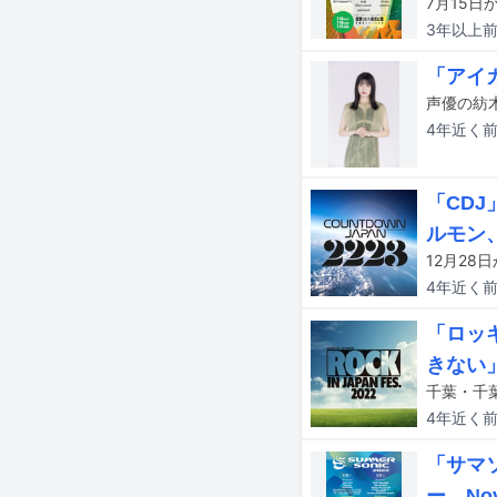
3年以上
「アイ
声優の紡木
4年近く
「CDJ
ルモン、
4年近く
「ロッ
きない
4年近く
「サマソ
ー、Nov