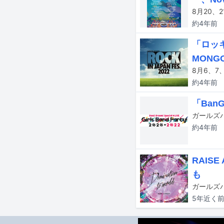
約4年
前
「ロッ
MONG
約4年
前
「Ban
約4年
前
RAIS
も
5年近く