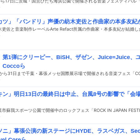
前
カツ」「バンドリ」声優の紡木吏佐と作曲家の本多友紀
吏佐と音楽制作レーベルArte Refact所属の作曲家・本多友紀が結婚
前
」第1弾にクリーピー、BiSH、ザゼン、Juice=Juice
Coccoら
前
キン」明日13日の最終日は中止、台風8号の影響で「会
」
前
ニ」幕張公演の新ステージにHYDE、ラスベガス、Seor
el Coreら