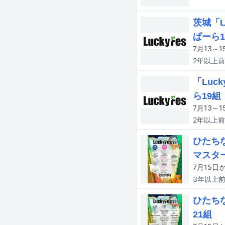
茨城「L
ぱーら1
2年以上
前
「Luc
ら19組
2年以上
前
ひたちな
マスター
3年以上
ひたちな
21組