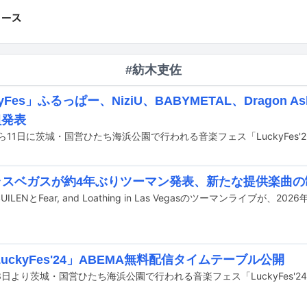
#紡木吏佐
kyFes」ふるっぱー、NiziU、BABYMETAL、Dragon
組発表
×ラスベガスが約4年ぶりツーマン発表、新たな提供楽曲の
uckyFes'24」ABEMA無料配信タイムテーブル公開