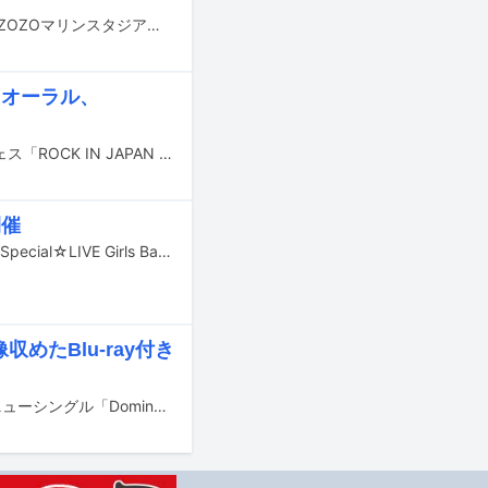
8月20、21日に開催される音楽フェスティバル「SUMMER SONIC 2022」千葉・ZOZOマリンスタジアム＆幕張メッセ公演の追加出演者が発表された。
、オーラル、
8月6、7、11、12、13日に千葉・千葉市蘇我スポーツ公園にて開催される野外フェス「ROCK IN JAPAN FESTIVAL 2022」の出演アーティストが追加発表された。
開催
ガールズバンドプロジェクト「BanG Dream!」のライブイベント「BanG Dream! Special☆LIVE Girls Band Party! 2020→2022」が11月12日に埼玉・ベルーナドームで開催される。
収めたBlu-ray付き
ガールズバンドプロジェクト「BanG Dream!」のユニット・RAISE A SUILENのニューシングル「Domination to world」が本日9月29日にリリースされた。