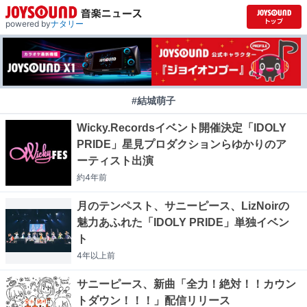
powered by
ナタリー
#結城萌子
Wicky.Recordsイベント開催決定「IDOLY
PRIDE」星見プロダクションらゆかりのア
ーティスト出演
約4年
前
月のテンペスト、サニーピース、LizNoirの
魅力あふれた「IDOLY PRIDE」単独イベン
ト
4年以上
前
サニーピース、新曲「全力！絶対！！カウン
トダウン！！！」配信リリース