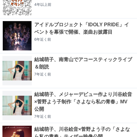
4年以上
前
アイドルプロジェクト「IDOLY PRIDE」イ
ベントを幕張で開催、楽曲お披露目
6年近く
前
結城萌子、南青山でアコースティックライブ
＆朗読
7年近く
前
結城萌子、メジャーデビュー作より川谷絵音
×菅野よう子制作「さよなら私の青春」MV
公開
7年近く
前
結城萌子、川谷絵音×菅野よう子の「さよな
ら私の青春」ティザー映像公開