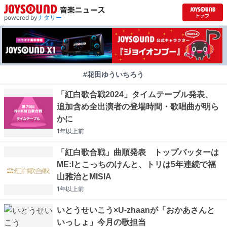
powered by
ナタリー
#花田ゆういちろう
「紅白歌合戦2024」タイムテーブル発表、
追加含め全出演者の登場時間・歌唱曲が明ら
かに
1年以上
前
「紅白歌合戦」曲順発表 トップバッターは
ME:Iとこっちのけんと、トリは5年連続で福
山雅治とMISIA
1年以上
前
いとうせいこう×U-zhaanが「おかあさんと
いっしょ」今月の歌担当