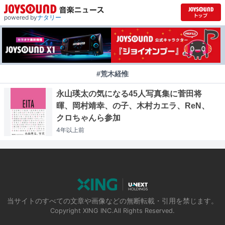
powered by
ナタリー
#荒木経惟
永山瑛太の気になる45人写真集に菅田将
暉、岡村靖幸、の子、木村カエラ、ReN、
クロちゃんら参加
4年以上
前
当サイトのすべての文章や画像などの無断転載・引用を禁じます。
Copyright XING INC.All Rights Reserved.