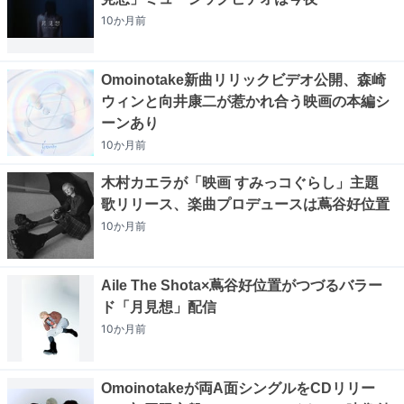
10か月
前
Omoinotake新曲リリックビデオ公開、森崎
ウィンと向井康二が惹かれ合う映画の本編シ
ーンあり
10か月
前
木村カエラが「映画 すみっコぐらし」主題
歌リリース、楽曲プロデュースは蔦谷好位置
10か月
前
Aile The Shota×蔦谷好位置がつづるバラー
ド「月見想」配信
10か月
前
Omoinotakeが両A面シングルをCDリリー