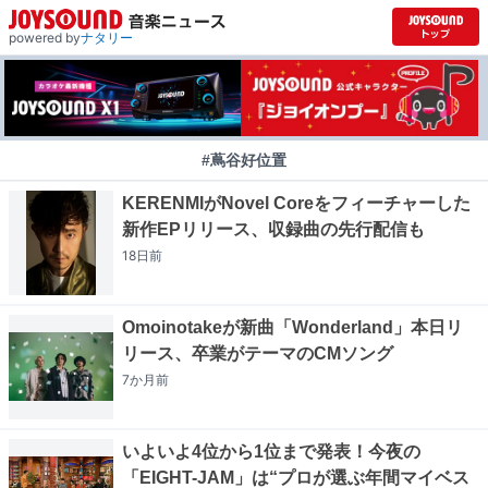
powered by
ナタリー
#蔦谷好位置
KERENMIがNovel Coreをフィーチャーした
新作EPリリース、収録曲の先行配信も
18日
前
Omoinotakeが新曲「Wonderland」本日リ
リース、卒業がテーマのCMソング
7か月
前
いよいよ4位から1位まで発表！今夜の
「EIGHT-JAM」は“プロが選ぶ年間マイベス