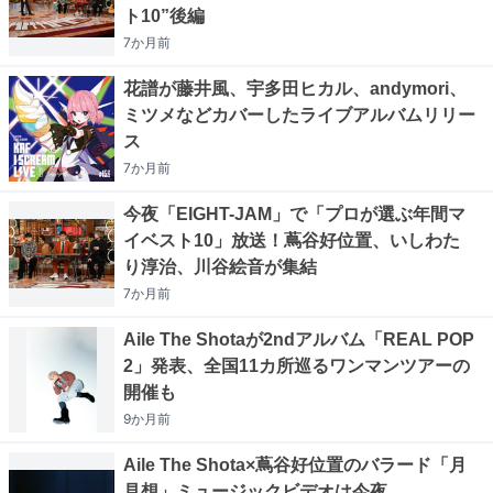
ト10”後編
7か月
前
花譜が藤井風、宇多田ヒカル、andymori、
ミツメなどカバーしたライブアルバムリリー
ス
7か月
前
今夜「EIGHT-JAM」で「プロが選ぶ年間マ
イベスト10」放送！蔦谷好位置、いしわた
り淳治、川谷絵音が集結
7か月
前
Aile The Shotaが2ndアルバム「REAL POP
2」発表、全国11カ所巡るワンマンツアーの
開催も
9か月
前
Aile The Shota×蔦谷好位置のバラード「月
見想」ミュージックビデオは今夜