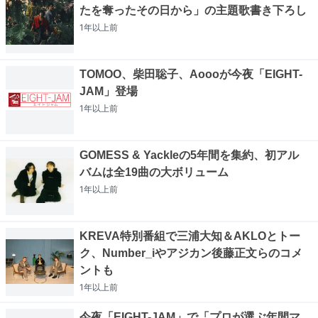
たを奪ったその日から」の主題歌書き下ろし
1年以上
前
TOMOO、柴田聡子、Aoooが今夜「EIGHT-
JAM」登場
1年以上
前
GOMESS & Yackleの5年間を集約、初アル
バムは全19曲の大ボリューム
1年以上
前
KREVA特別番組で三浦大知＆AKLOとトー
ク、Number_iやアジカン後藤正文らのコメ
ントも
1年以上
前
今夜「EIGHT-JAM」で「プロが選ぶ年間マ