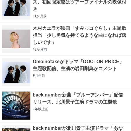
ス、初回限定盤はツアーファイナルの映像付
き
11か月
前
木村カエラが映画「すみっコぐらし」主題歌
担当「少し勇気を持てるような曲になれば嬉
しいです」
12か月
前
Omoinotakeがドラマ「DOCTOR PRICE」
主題歌配信、主演の岩田剛典がコメント
約1年
前
back number新曲「ブルーアンバー」配信
リリース、北川景子主演ドラマの主題歌
1年以上
前
back numberが北川景子主演ドラマ「あな