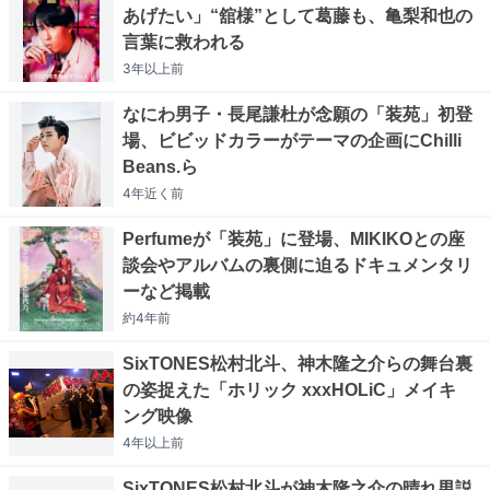
あげたい」“舘様”として葛藤も、亀梨和也の
言葉に救われる
3年以上
前
なにわ男子・長尾謙杜が念願の「装苑」初登
場、ビビッドカラーがテーマの企画にChilli
Beans.ら
4年近く
前
Perfumeが「装苑」に登場、MIKIKOとの座
談会やアルバムの裏側に迫るドキュメンタリ
ーなど掲載
約4年
前
SixTONES松村北斗、神木隆之介らの舞台裏
の姿捉えた「ホリック xxxHOLiC」メイキ
ング映像
4年以上
前
SixTONES松村北斗が神木隆之介の晴れ男説