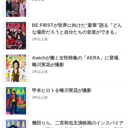
BE:FIRSTが世界に向けた“新章”語る「どん
な場所だろうと自分たちの音楽ができる」
2年以上
前
Awichが働く女性特集の「AERA」に登場、
蜷川実花が撮影
2年以上
前
甲本ヒロトを蜷川実花が撮影
2年以上
前
幾田りら、二宮和也主演映画のインスパイア