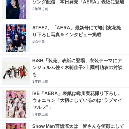
ソング配信 本日発売「AERA」表紙に登場
3年近く
前
ATEEZ、「AERA」最新号にて蜷川実花撮
り下ろし写真＆インタビュー掲載
約3年
前
BiSH「装苑」表紙に登場、衣装テーマにア
ンジュルム佐々木莉佳子×上國料萌衣の対談
も
3年以上
前
IVE「AERA」表紙は蜷川実花撮り下ろし、
ウォニョン「大切にしているのは“ラブマイ
セルフ”」
3年以上
前
Snow Man宮舘涼太は「皆さんを笑顔にして