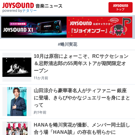
powered by
ナタリー
#蜷川実花
10月は原宿によォーこそ、RCサクセション
＆忌野清志郎の55周年ストアが期間限定オ
ープン
11か月
前
山田涼介ら豪華著名人がティファニー 銀座
に登場、きらびやかなジュエリーを身にまと
って
約1年
前
HANAを蜷川実花が撮影、メンバー同士話し
合う場「HANA談」の存在も明らかに