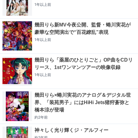
1年以上
前
幾田りら新MV今夜公開、監督・蜷川実花が
豪華な空間演出で“百花繚乱”表現
1年以上
前
幾田りら「薬屋のひとりごと」OP曲をCDリ
リース、1stワンマンツアーの映像収録
1年以上
前
幾田りら×蜷川実花のアナログ＆デジタル世
界、「装苑男子」にはHiHi Jets猪狩蒼弥と
橋本涼が登場
約2年
前
神々しく光り輝くジ・アルフィー
約2年
前