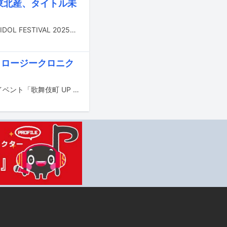
り東北産、タイトル未
8月1～3日に東京・お台場青海周辺エリアで開催されるアイドルフェス「TOKYO IDOL FESTIVAL 2025」の出演者第1弾が発表された。
、 ロージークロニク
5月4、5日に東京・新宿の歌舞伎町にあるライブハウスで開催されるサーキットイベント「歌舞伎町 UP GATE↑↑ 2025」の出演者第5弾が発表された。