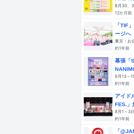
12か月
前
「TI
ージへ
約1年
前
幕張「S
NANI
約1年
前
アイドル
FES.
約1年
前
「@JA