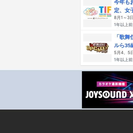
今年もお
定、女
1年以上
前
「歌舞伎
ルら35
1年以上
前