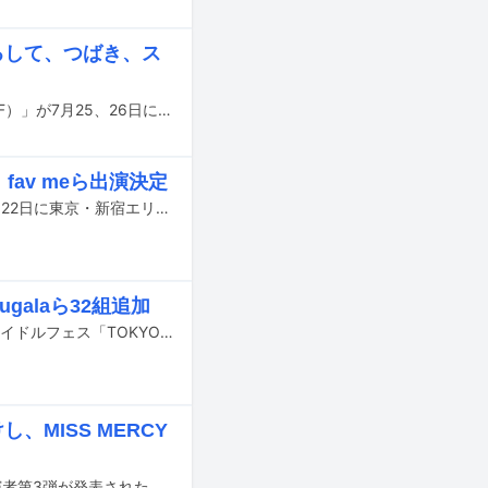
ゅるして、つばき、ス
テレビ朝日が主催するライブイベント「六本木アイドルフェスティバル2026（RIF）」が7月25、26日に東京・TOKYO DREAM PARKで開催される。
I、fav meら出演決定
アイドルグループ・UtaGe!の主催サーキットイベント「UTAGE FES Vol.5」が7月22日に東京・新宿エリアにて開催される。
ugalaら32組追加
7月31日から8月2日までの3日間、東京・お台場青海周辺エリアにて開催されるアイドルフェス「TOKYO IDOL FESTIVAL 2026 supported by にしたんクリニック」の出演者第2弾が発表された。
、MISS MERCY
出演者第3弾が発表された。