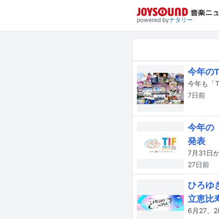
powered by
ナタリー
今年のT
7日
前
今年の
発表
27日
前
ひろゆき
立恵比