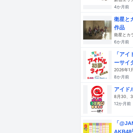
4か月
前
衛星と
作品
衛星とカ
6か月
前
「アイド
ーサイ
8か月
前
アイドル
12か月
前
「@JA
AKB