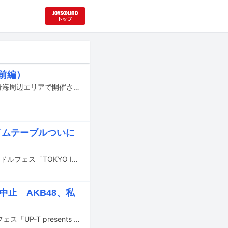
（前編）
今年も「TIF」の季節がやってきた。7月31日から3日間にわたり、東京・お台場青海周辺エリアで開催されるアイドルフェス「TOKYO IDOL FESTIVAL 2026 supported by にしたんクリニック」。2010年8月の初開催から（コロナ禍での中止、オンライン開催、秋の開催というイレギュラーを挟みながら）17回目の夏を迎えた。今年は「TIF」史上初のK-POPグループ・KiiiKiiiやLAPONE GIRLS所属のIS:SUEといった新たな顔ぶれもあり、乃木坂46、＝LOVE、超ときめき♡宣伝部、CANDY TUNE、iLiFE!らアリーナクラスで活躍するグループが一堂に会する。ほかにも、ソロとして出演する櫻井優衣（FRUITS ZIPPER）や諸橋沙夏（＝LOVE）、乃木坂46の五百城茉央と奥田いろはによるフォークデュオ・カフェオーレ、さらには後藤真希、柏木由紀、佐々木彩夏（ももいろクローバーZ）……と、コアなアイドルファンのみならず幅広い層に“刺さる”メンツがそろっている。そんなラインナップを目にして「初めてだけど、行ってみようかな……」と考えながら「でも、お目当て以外のグループが楽しめるかどうか……」と躊躇している人もいるかもしれない。そこで本稿では、阿刀"DA"大志（ライター）、川端優（虹のコンキスタドール）、クロちゃん（安田大サーカス / 豆柴の大群プロデューサー）、左藤豊（ライター）、小鳥遊るい（ex. #ババババンビ / 「NEW COLORS PROJECT」プロデューサー）、南波一海（ライター）、吉田尚記（アナウンサー）、repi（ex. lyrical school）という“識者”8名に、公式のタイムテーブルをもとに各日程の見どころを押さえた「わたしのタイムテーブル」を考案してもらった。新たなアイドルとの出会いの一助になれば幸いだ。前編では音楽ナタリーのアイドル記事でもおなじみのライター陣3名と、自身もMCとして複数のステージに出演しながら数々のエリアに出没する吉田アナによる“俺のタイテ”をお届けする。
イムテーブルついに
7月31日から8月2日までの3日間、東京・お台場青海周辺エリアにて行われるアイドルフェス「TOKYO IDOL FESTIVAL 2026 supported by にしたんクリニック」のタイムテーブルが発表された。
中止 AKB48、私
6月27、28日に神奈川・横浜赤レンガパークにて開催予定だった都市型アイドルフェス「UP-T presents HERO SONIC 2026」の中止が発表された。