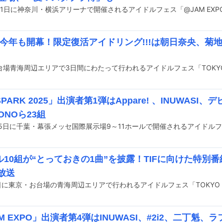
F」今年も開幕！限定復活アイドリング!!!は朝日奈央、菊
PARK 2025」出演者第1弾はAppare! 、INUWASI、
MONOら23組
10組が“とっておきの1曲”を披露！TIFに向けた特別番組
」放送
M EXPO」出演者第4弾はINUWASI、#2i2、二丁魁、ラ