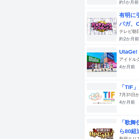
約1か月
前
有明に引
パガ、C
約2か月
前
UtaG
4か月
前
「TIF
4か月
前
「歌舞伎
ら80組
新宿エリア