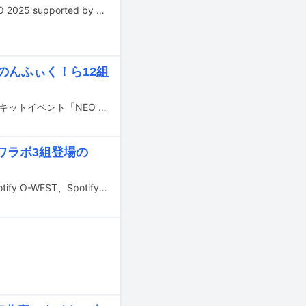
8月30、31日に神奈川・横浜アリーナで開催されるアイドルフェス「@JAM EXPO 2025 supported by UP-T」の出演者第4弾が発表された。
k、のんふぃく！ら12組
8月13日に東京・渋谷のライブハウスで行われるNEO JAPONISMによる主催サーキットイベント「NEO KASSEN2025」の出演者第2弾が発表された。
カワラボ3組登場の
ライブイベント「TIF × GMOシブヤエンタメ祭」が5月31日と6月1日に東京・Spotify O-WEST、Spotify O-Crest、Spotify O-nest、「TIF × GMOシブヤエンタメ祭 KAWAII SESSION」が5月31日に東京・Spotify O-EASTで開催される。