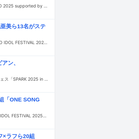
8月30、31日に神奈川・横浜アリーナで開催されるアイドルフェス「@JAM EXPO 2025 supported by UP-T」のタイムテーブルが公開された。
地亜美ら13名がステ
東京・お台場青海周辺エリアで3日間にわたって行われるアイドルフェス「TOKYO IDOL FESTIVAL 2025」が本日8月1日に開幕した。
デビアン、
9月13～15日に千葉・幕張メッセ国際展示場9～11ホールで開催されるアイドルフェス「SPARK 2025 in MAKUHARI 」の出演者第1弾が発表された。
「ONE SONG
8月1～3日に東京・お台場の青海周辺エリアで行われるアイドルフェス「TOKYO IDOL FESTIVAL 2025」。このフェスの開催に先駆け、音楽番組「TIF presents ONE SONG FES.」が7月18日と25日にフジテレビで放送される。
フ×ラフら20組