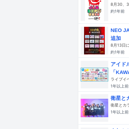
約1年
前
NEO 
追加
約1年
前
アイド
「KAWA
1年以上
前
衛星と
衛星とカ
1年以上
前