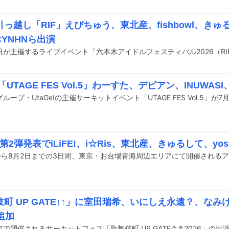
っ越し「RIF」えびちゅう、東北産、fishbowl、き
YNHNら出演
e!「UTAGE FES Vol.5」わーすた、デビアン、INUWAS
」第2弾発表でiLiFE!、i☆Ris、東北産、きゅるして、yos
町 UP GATE↑↑」に室田瑞希、いにしえ永遠？、なみけし
追加
で開催されるサーキットフェス「歌舞伎町 UP GATE↑↑2026」の