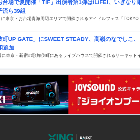
台場で夏開催「TIF」出演者第1弾はiLiFE!、いぎな
子流ら39組
町UP GATE」にSWEET STEADY、高嶺のなでしこ
組追加