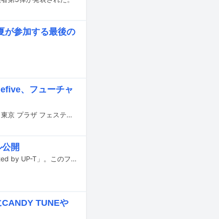
夏が参加する最後の
five、フューチャ
2026年1月2、3日に東京・お台場のZepp DiverCity（TOKYO）とダイバーシティ東京 プラザ フェスティバル広場で行われるライブイベント「謹賀新年！アイドル初夢ライブ supported by @JAM」の最終出演者が発表された。
ル公開
8月30、31日に神奈川・横浜アリーナで開催される「@JAM EXPO 2025 supported by UP-T」。このフェスで行われる特典会のタイムテーブルが公開された。
ANDY TUNEや