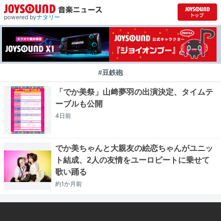
powered by
ナタリー
#豆鉄砲
「でか美祭」山﨑夢羽の出演決定、タイムテ
ーブルも公開
4日
前
でか美ちゃんと大親友の絵恋ちゃんがユニッ
ト結成、2人の友情をユーロビートに乗せて
歌い踊る
約1か月
前