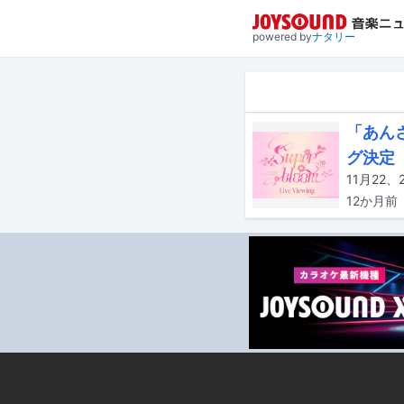
powered by
ナタリー
「あん
グ決定
12か月
前