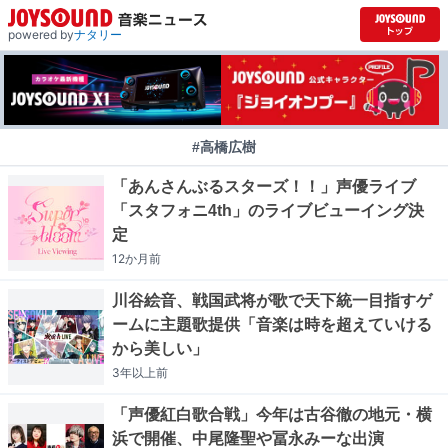
powered by
ナタリー
#高橋広樹
「あんさんぶるスターズ！！」声優ライブ
「スタフォニ4th」のライブビューイング決
定
12か月
前
川谷絵音、戦国武将が歌で天下統一目指すゲ
ームに主題歌提供「音楽は時を超えていける
から美しい」
3年以上
前
「声優紅白歌合戦」今年は古谷徹の地元・横
浜で開催、中尾隆聖や冨永みーな出演