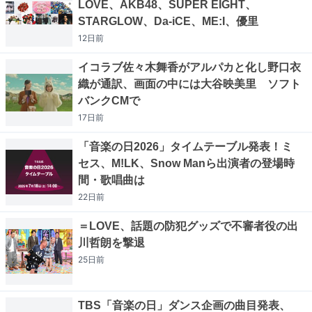
LOVE、AKB48、SUPER EIGHT、
STARGLOW、Da-iCE、ME:I、優里
12日
前
イコラブ佐々木舞香がアルパカと化し野口衣
織が通訳、画面の中には大谷映美里 ソフト
バンクCMで
17日
前
「音楽の日2026」タイムテーブル発表！ミ
セス、M!LK、Snow Manら出演者の登場時
間・歌唱曲は
22日
前
＝LOVE、話題の防犯グッズで不審者役の出
川哲朗を撃退
25日
前
TBS「音楽の日」ダンス企画の曲目発表、