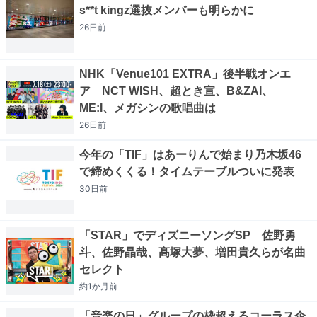
s**t kingz選抜メンバーも明らかに
26日
前
NHK「Venue101 EXTRA」後半戦オンエ
ア NCT WISH、超とき宣、B&ZAI、
ME:I、メガシンの歌唱曲は
26日
前
今年の「TIF」はあーりんで始まり乃木坂46
で締めくくる！タイムテーブルついに発表
30日
前
「STAR」でディズニーソングSP 佐野勇
斗、佐野晶哉、髙塚大夢、増田貴久らが名曲
セレクト
約1か月
前
「音楽の日」グループの枠超えるコーラス企