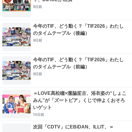
9日
前
今年のTIF、どう動く？「TIF2026」わたし
のタイムテーブル（後編）
9日
前
今年のTIF、どう動く？「TIF2026」わたし
のタイムテーブル（前編）
9日
前
＝LOVE髙松瞳×瀧脇笙古、浴衣姿の“しょこ
みん”が「ズートピア」くじで仲よくおそろ
いゲット
10日
前
次回「CDTV」にEBiDAN、ILLIT、＝