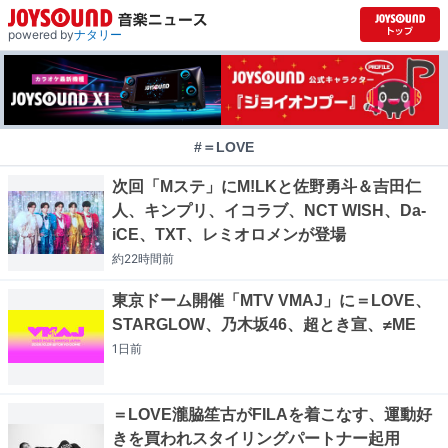
powered by
ナタリー
#＝LOVE
次回「Mステ」にM!LKと佐野勇斗＆吉田仁
人、キンプリ、イコラブ、NCT WISH、Da-
iCE、TXT、レミオロメンが登場
約22時間
前
東京ドーム開催「MTV VMAJ」に＝LOVE、
STARGLOW、乃木坂46、超とき宣、≠ME
1日
前
＝LOVE瀧脇笙古がFILAを着こなす、運動好
きを買われスタイリングパートナー起用