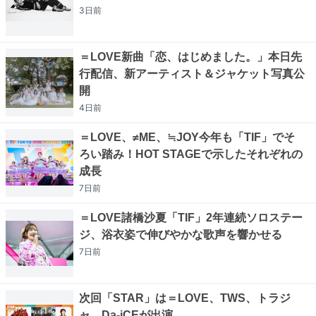
3日
前
＝LOVE新曲「恋、はじめました。」本日先
行配信、新アーティスト＆ジャケット写真公
開
4日
前
＝LOVE、≠ME、≒JOY今年も「TIF」でそ
ろい踏み！HOT STAGEで示したそれぞれの
成長
7日
前
＝LOVE諸橋沙夏「TIF」2年連続ソロステー
ジ、浴衣姿で伸びやかな歌声を響かせる
7日
前
次回「STAR」は＝LOVE、TWS、トラジ
ャ、Da-iCEが出演