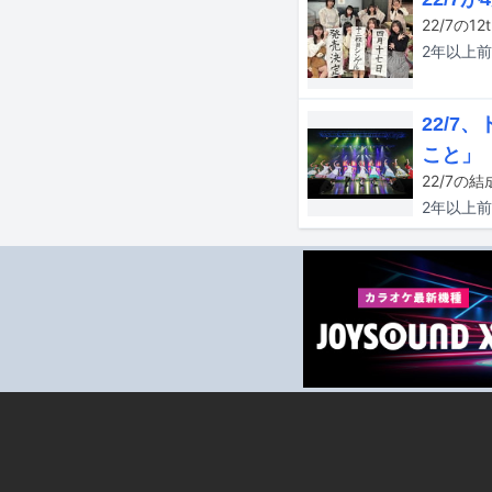
22/7の
2年以上
前
22/
こと」
2年以上
前