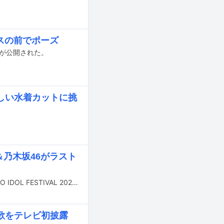
スの前でポーズ
枚が公開された。
しい水着カットに挑
＆乃木坂46がラスト
8月2～4日に東京・お台場の青海周辺エリアで開催されるアイドルフェス「TOKYO IDOL FESTIVAL 2024」のタイムテーブルが公開された。
歌をテレビ初披露