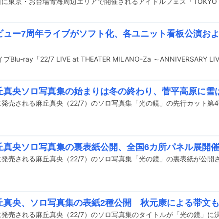
7デビュー7周年ライブがソフト化、各ユニット看板公演お
7麻丘真央ソロ写真集の始まりは冬の終わり、菅平高原に雪
日に発売される麻丘真央（22/7）のソロ写真集「光の鏡」の先行カット第
7麻丘真央ソロ写真集の裏表紙公開、全国6カ所パネル展開
日に発売される麻丘真央（22/7）のソロ写真集「光の鏡」の裏表紙が公開
7麻丘真央、ソロ写真集の表紙2種公開 秋元康による帯文