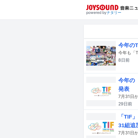
powered by
ナタリー
今年のT
8日
前
今年の
発表
29日
前
「TIF
31組追