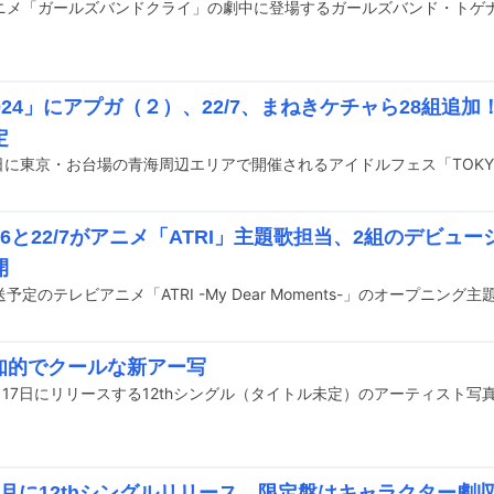
2024」にアプガ（２）、22/7、まねきケチャら28組追
定
6と22/7がアニメ「ATRI」主題歌担当、2組のデビュ
開
、知的でクールな新アー写
4月17日にリリースする12thシングル（タイトル未定）のアーティスト写
が4月に12thシングルリリース、限定盤はキャラクター劇