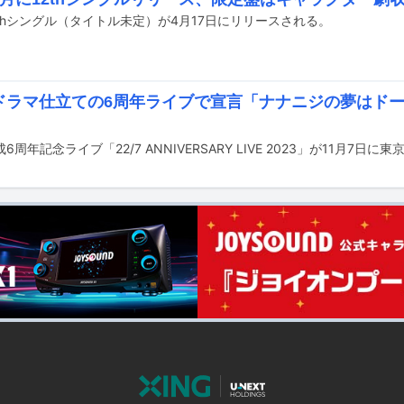
12thシングル（タイトル未定）が4月17日にリリースされる。
7、ドラマ仕立ての6周年ライブで宣言「ナナニジの夢はド