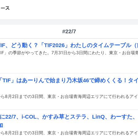
#22/7
IF、どう動く？「TIF2026」わたしのタイムテーブル
「TIF」はあーりんで始まり乃木坂46で締めくくる！タ
」に22/7、i-COL、かすみ草とステラ、LinQ、わーすた
加