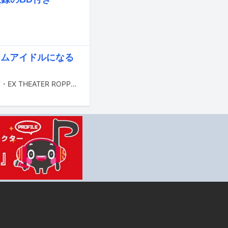
ームアイドルになる
22/7の結成6周年記念ライブ「22/7 ANNIVERSARY LIVE 2023」が11月7日に東京・EX THEATER ROPPONGIで開催された。