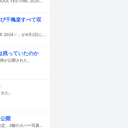
8月1～3日に東京・お台場青海周辺エリアで開催されるアイドルフェス「TOKYO IDOL FESTIVAL 2025」の出演者第2弾が発表された。
よび千穐楽すべて収
22/7のライブBlu-ray「22/7 LIVE at THEATER MILANO-Za ～ANNIVERSARY LIVE 2024～」が4月2日にリリースされる。
は残っていたのか
4弾が公開された。
催
された。
も公開
10月6日に発売される麻丘真央（22/7）のソロ写真集のタイトルが「光の鏡」に決定。2種のカバー写真が公開された。