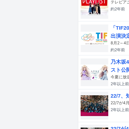
約2年
前
「TIF
出演決
約2年
前
乃木坂4
スト公
2年以上
前
22/7
22/7が
2年以上
前
22/7