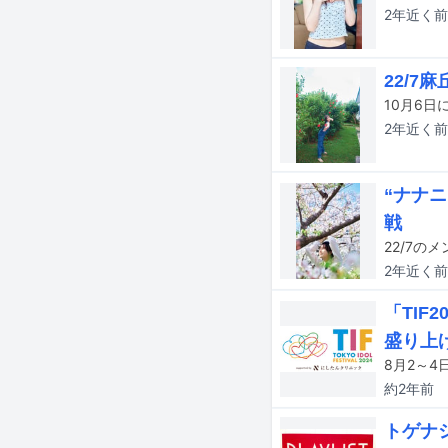
2年近く
前
22/
10月6
2年近く
前
“ナナ
戦
22/7の
2年近く
前
「TIF
盛り上
約2年
前
トゲナ