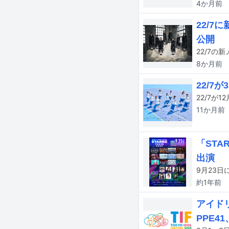
4か月
前
22/7
公開
22/7の
8か月
前
22/7
22/7が
11か月
前
「STA
出演
9月23日
約1年
前
アイドリ
PPE4