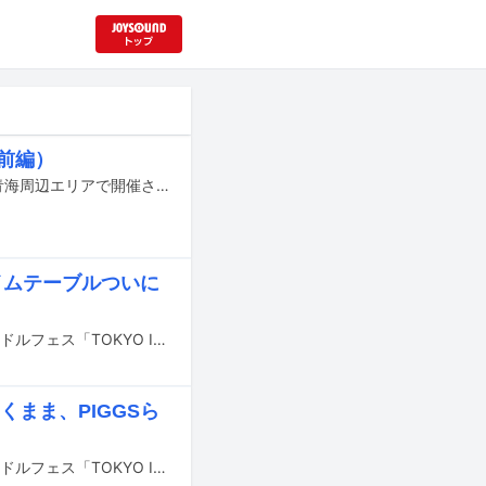
（前編）
今年も「TIF」の季節がやってきた。7月31日から3日間にわたり、東京・お台場青海周辺エリアで開催されるアイドルフェス「TOKYO IDOL FESTIVAL 2026 supported by にしたんクリニック」。2010年8月の初開催から（コロナ禍での中止、オンライン開催、秋の開催というイレギュラーを挟みながら）17回目の夏を迎えた。今年は「TIF」史上初のK-POPグループ・KiiiKiiiやLAPONE GIRLS所属のIS:SUEといった新たな顔ぶれもあり、乃木坂46、＝LOVE、超ときめき♡宣伝部、CANDY TUNE、iLiFE!らアリーナクラスで活躍するグループが一堂に会する。ほかにも、ソロとして出演する櫻井優衣（FRUITS ZIPPER）や諸橋沙夏（＝LOVE）、乃木坂46の五百城茉央と奥田いろはによるフォークデュオ・カフェオーレ、さらには後藤真希、柏木由紀、佐々木彩夏（ももいろクローバーZ）……と、コアなアイドルファンのみならず幅広い層に“刺さる”メンツがそろっている。そんなラインナップを目にして「初めてだけど、行ってみようかな……」と考えながら「でも、お目当て以外のグループが楽しめるかどうか……」と躊躇している人もいるかもしれない。そこで本稿では、阿刀"DA"大志（ライター）、川端優（虹のコンキスタドール）、クロちゃん（安田大サーカス / 豆柴の大群プロデューサー）、左藤豊（ライター）、小鳥遊るい（ex. #ババババンビ / 「NEW COLORS PROJECT」プロデューサー）、南波一海（ライター）、吉田尚記（アナウンサー）、repi（ex. lyrical school）という“識者”8名に、公式のタイムテーブルをもとに各日程の見どころを押さえた「わたしのタイムテーブル」を考案してもらった。新たなアイドルとの出会いの一助になれば幸いだ。前編では音楽ナタリーのアイドル記事でもおなじみのライター陣3名と、自身もMCとして複数のステージに出演しながら数々のエリアに出没する吉田アナによる“俺のタイテ”をお届けする。
イムテーブルついに
7月31日から8月2日までの3日間、東京・お台場青海周辺エリアにて行われるアイドルフェス「TOKYO IDOL FESTIVAL 2026 supported by にしたんクリニック」のタイムテーブルが発表された。
、くまま、PIGGSら
7月31日から8月2日までの3日間、東京・お台場青海周辺エリアにて行われるアイドルフェス「TOKYO IDOL FESTIVAL 2026 supported by にしたんクリニック」の出演アーティスト第5弾が発表された。