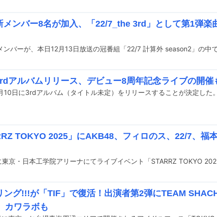
に新メンバー8名が加入、「22/7_the 3rd」として第1
新メンバーが、本日12月13日放送の冠番組「22/7 計算外 season2」の
が3rdアルバムリリース、デビュー8周年記念ライブの開催
12月10日に3rdアルバム（タイトル未定）をリリースすることが決定した
RRZ TOKYO 2025」にAKB48、フィロのス、22/7、福
に東京・日本工学院アリーナにてライブイベント「STARRZ TOKYO 2
ング!!!が「TIF」で復活！出演者第2弾にTEAM SHA
1、カワラボも