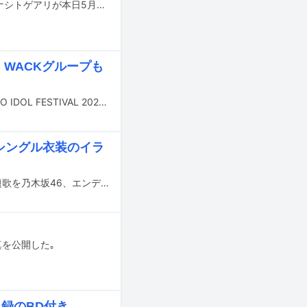
テレビアニメ「ガールズバンドクライ」の劇中に登場するガールズバンド・トゲナシトゲアリが本日5月28日深夜にTBSで放送される音楽番組「PLAYLIST」に出演する。
加！WACKグループも
8月2～4日に東京・お台場の青海周辺エリアで開催されるアイドルフェス「TOKYO IDOL FESTIVAL 2024」の出演者第5弾が発表された。
ーシングル衣装のイラ
今夏に放送予定のテレビアニメ「ATRI -My Dear Moments-」のオープニング主題歌を乃木坂46、エンディング主題歌を22/7が歌唱する。
真を公開した｡
収録のBD付き