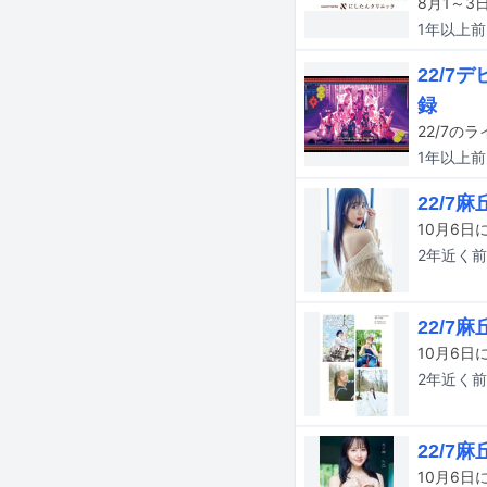
1年以上
前
22/
録
1年以上
前
22/
10月6
2年近く
前
22/
10月6
2年近く
前
22/